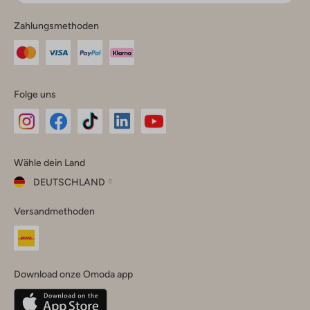
Zahlungsmethoden
Folge uns
Omoda
Omoda
Omoda
Omoda
Omoda
Wähle dein Land
Instagram
Facebook
TikTok
LinkedIn
YouTube
DEUTSCHLAND
Wähle
Versandmethoden
dein
Schließ
Land
Nederland
België
(Nederlands)
Download onze Omoda app
Belgique
(Français)
Deutschland