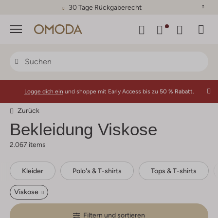
30 Tage Rückgaberecht
Menü
Logge dich ein
und shoppe mit Early Access bis zu
50 % Rabatt.
Zurück
Bekleidung Viskose
2.067 items
Kleider
Polo's & T-shirts
Tops & T-shirts
Viskose
Filtern und sortieren