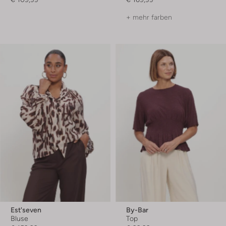
+ mehr farben
Est'seven
By-Bar
Bluse
Top