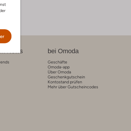
nnst
der
er
on News
bei Omoda
rends
Geschäfte
Omoda-app
Über Omoda
Geschenkgutschein
Kontostand prüfen
Mehr über Gutscheincodes