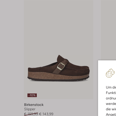
Um dir
Funkti
-10%
-10%
ordnun
werde
Birkenstock
Birkenst
die wi
Slipper
Slipper
€ 159,99
€ 143,99
€ 149,99
Angeb