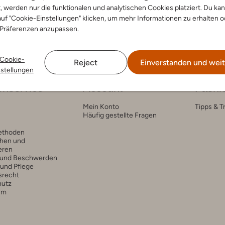
t, werden nur die funktionalen und analytischen Cookies platziert. Du ka
uf "Cookie-Einstellungen" klicken, um mehr Informationen zu erhalten o
 Präferenzen anzupassen.
Cookie-
Reject
Einverstanden und weit
nstellungen
nservice
Account
Fashi
Mein Konto
Tipps & T
Häufig gestellte Fragen
ethoden
hen und
eren
 und Beschwerden
 und Pflege
srecht
hutz
um