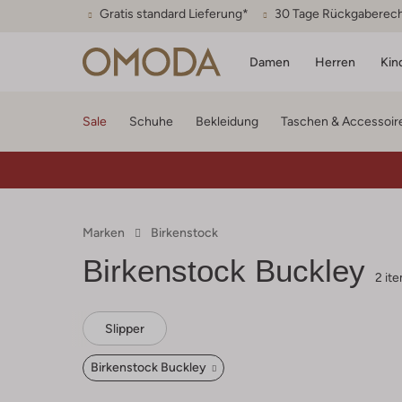
Gratis standard Lieferung*
30 Tage Rückgaberec
Damen
Herren
Kin
Sale
Schuhe
Bekleidung
Taschen & Accessoir
Marken
Birkenstock
Birkenstock Buckley
2 it
Slipper
Birkenstock Buckley