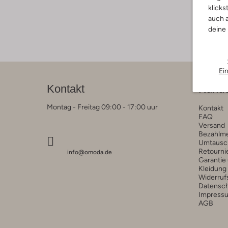
klicks
auch a
deine
Ei
Kontakt
Kunde
Montag - Freitag 09:00 - 17:00 uur
Kontakt
FAQ
Versand
Bezahlm
Umtausc
Retourni
info@omoda.de
Garantie
Kleidung
Widerruf
Datensc
Impress
AGB