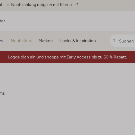
ht
Nachzahlung möglich mit Klarna
der
es
Neuheiten
Marken
Looks & Inspiration
Logge dich ein
und shoppe mit Early Access bis zu
50 % Rabatt.
ems