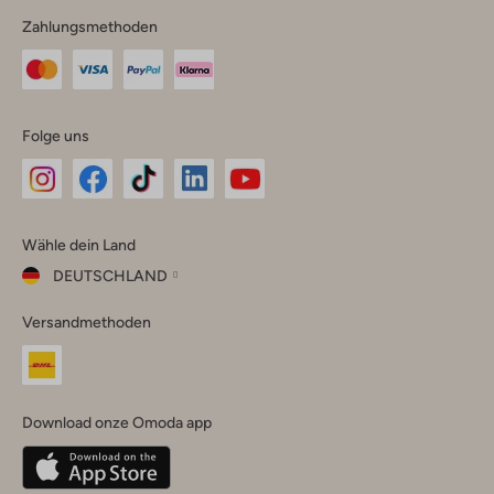
Zahlungsmethoden
Folge uns
Omoda
Omoda
Omoda
Omoda
Omoda
Wähle dein Land
Instagram
Facebook
TikTok
LinkedIn
YouTube
DEUTSCHLAND
Wähle
Versandmethoden
dein
Schließ
Land
Nederland
België
(Nederlands)
Download onze Omoda app
Belgique
(Français)
Deutschland