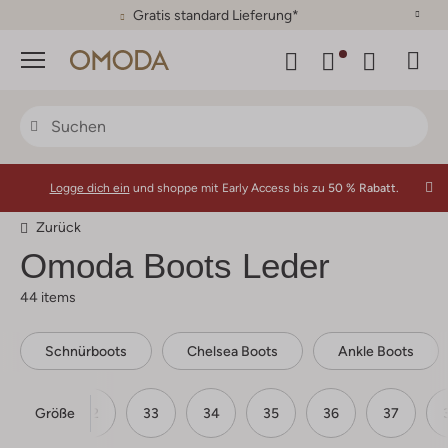
30 Tage Rückgaberecht
Menü
Logge dich ein
und shoppe mit Early Access bis zu
50 % Rabatt.
Zurück
Omoda
Boots Leder
44 items
Schnürboots
Chelsea Boots
Ankle Boots
Größe
31
32
33
34
35
36
37