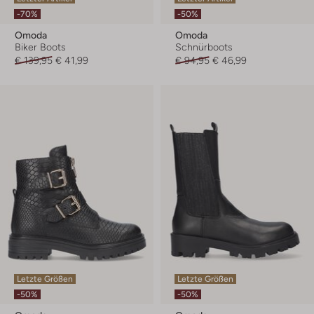
-70%
-50%
Omoda
Omoda
Biker Boots
Schnürboots
€ 139,95
€ 41,99
€ 94,95
€ 46,99
Letzte Größen
Letzte Größen
-50%
-50%