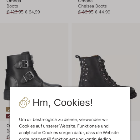
Omoda
Omoda
Boots
Chelsea Boots
€ 129,95
€ 64,99
€ 89,95
€ 44,99
Hm, Cookies!
Letzte Größen
Letzte Größen
-50%
-50%
Um dir bestmöglich zu dienen, verwenden wir
Omoda
Omoda
Cookies auf unserer Website. Funktionale und
Boots
Schnürboots
analytische Cookies sorgen dafür, dass die Website
€ 129,95
€ 64,99
€ 79,95
€ 39,95
ordnungsgemäß funktioniert und kontinuierlich