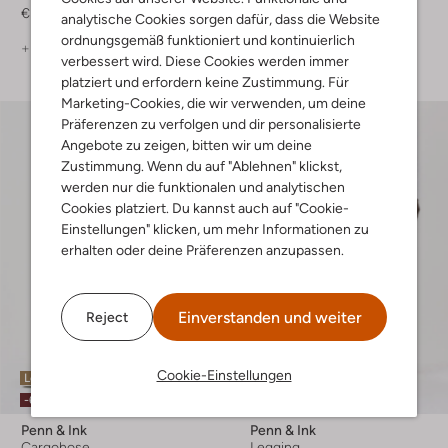
€ 59,99
€ 149,99
analytische Cookies sorgen dafür, dass die Website
ordnungsgemäß funktioniert und kontinuierlich
+ mehr farben
+ mehr farben
verbessert wird. Diese Cookies werden immer
platziert und erfordern keine Zustimmung. Für
Marketing-Cookies, die wir verwenden, um deine
Präferenzen zu verfolgen und dir personalisierte
Angebote zu zeigen, bitten wir um deine
Zustimmung. Wenn du auf "Ablehnen" klickst,
werden nur die funktionalen und analytischen
Cookies platziert. Du kannst auch auf "Cookie-
Einstellungen" klicken, um mehr Informationen zu
erhalten oder deine Präferenzen anzupassen.
Einverstanden und weiter
Reject
Cookie-Einstellungen
Letzte Größen
Letzte Größen
-60%
Penn & Ink
Penn & Ink
Cargohose
Legging