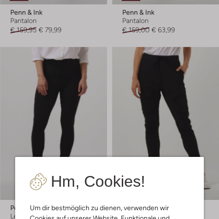
Penn & Ink
Penn & Ink
Pantalon
Pantalon
€ 159,95
€ 79,99
€ 159,00
€ 63,99
Hm, Cookies!
Um dir bestmöglich zu dienen, verwenden wir
Penn & Ink
Penn & Ink
Legging
Jogginghosen
Cookies auf unserer Website. Funktionale und