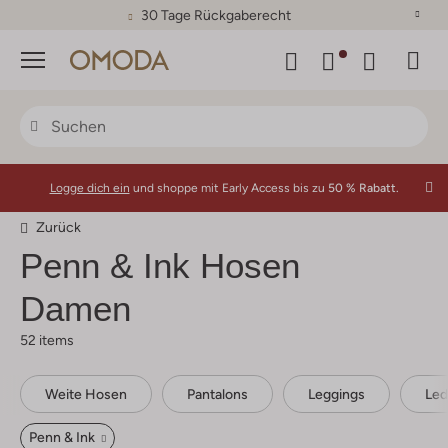
30 Tage Rückgaberecht
Menü
Logge dich ein
und shoppe mit Early Access bis zu
50 % Rabatt.
Zurück
Penn & Ink
Hosen
Damen
52 items
Weite Hosen
Pantalons
Leggings
Led
Penn & Ink