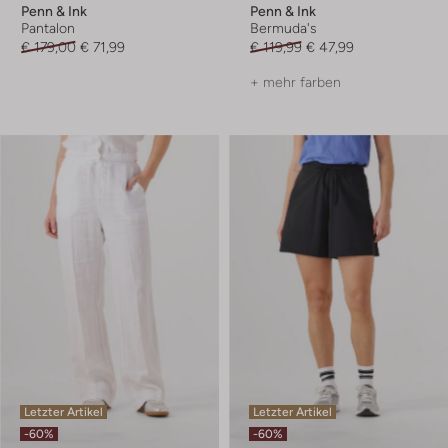
Penn & Ink
Penn & Ink
Pantalon
Bermuda's
€ 179,00
€ 71,99
€ 119,99
€ 47,99
+ mehr farben
Letzter Artikel
Letzter Artikel
-60%
-60%