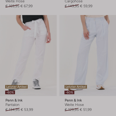
Weite Hose
Cargohose
€ 169,95
€ 67,99
€ 149,95
€ 59,99
Letzter Artikel
Letzter Artikel
-60%
-60%
Penn & Ink
Penn & Ink
Pantalon
Weite Hose
€ 134,95
€ 53,99
€ 129,95
€ 51,99