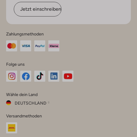
Jetzt einschreiben
Zahlungsmethoden
Folge uns
Omoda
Omoda
Omoda
Omoda
Omoda
Wähle dein Land
Instagram
Facebook
TikTok
LinkedIn
YouTube
DEUTSCHLAND
Wähle
Versandmethoden
dein
Schließ
Land
Nederland