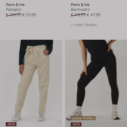
Penn & Ink
Penn & Ink
Pantalon
Bermuda's
€ 139,99
€ 55,99
€ 119,99
€ 47,99
+ mehr farben
Letzte Größen
-60%
-60%