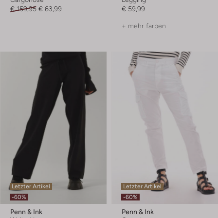
€ 159,95
€ 63,99
€ 59,99
+ mehr farben
Letzter Artikel
Letzter Artikel
-60%
-60%
Penn & Ink
Penn & Ink