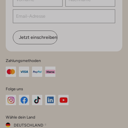
Jetzt einschreiben
Zahlungsmethoden
Folge uns
Omoda
Omoda
Omoda
Omoda
Omoda
Wähle dein Land
Instagram
Facebook
TikTok
LinkedIn
YouTube
DEUTSCHLAND