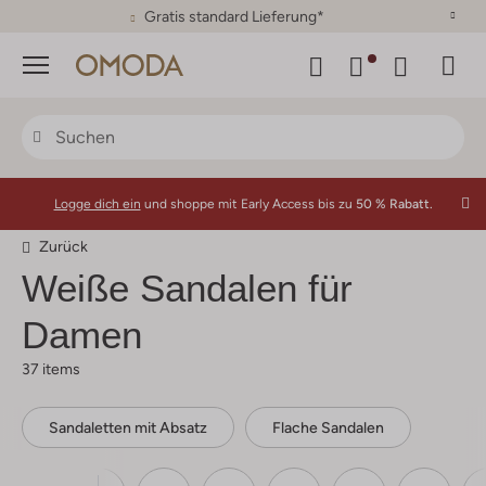
30 Tage Rückgaberecht
Menü
Logge dich ein
und shoppe mit Early Access bis zu
50 % Rabatt.
Zurück
Weiße Sandalen für
Damen
37 items
Sandaletten mit Absatz
Flache Sandalen