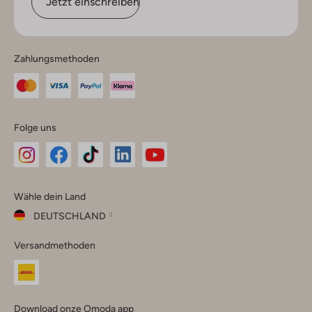
Jetzt einschreiben
Zahlungsmethoden
Folge uns
Omoda
Omoda
Omoda
Omoda
Omoda
Wähle dein Land
Instagram
Facebook
TikTok
LinkedIn
YouTube
DEUTSCHLAND
Wähle
Versandmethoden
dein
Schließ
Land
Nederland
België
(Nederlands)
Download onze Omoda app