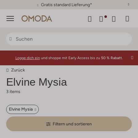
Gratis standard Lieferung*
Menü
Logge dich ein
und shoppe mit Early Access bis zu
50 % Rabatt.
Zurück
Elvine Mysia
3 items
Elvine Mysia
Filtern und sortieren