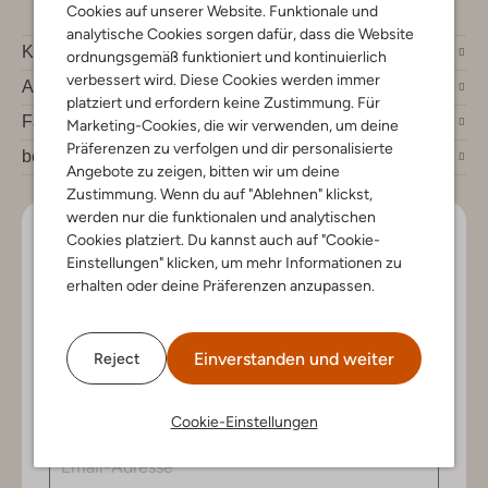
Cookies auf unserer Website. Funktionale und
analytische Cookies sorgen dafür, dass die Website
Kundenservice
ordnungsgemäß funktioniert und kontinuierlich
verbessert wird. Diese Cookies werden immer
Account
platziert und erfordern keine Zustimmung. Für
Fashion News
Marketing-Cookies, die wir verwenden, um deine
Präferenzen zu verfolgen und dir personalisierte
bei Omoda
Angebote zu zeigen, bitten wir um deine
Zustimmung. Wenn du auf "Ablehnen" klickst,
werden nur die funktionalen und analytischen
Lass uns in Kontakt bleiben
Cookies platziert. Du kannst auch auf "Cookie-
Einstellungen" klicken, um mehr Informationen zu
Bleib auf dem Laufenden mit den neuesten Artikeln und
erhalten oder deine Präferenzen anzupassen.
exklusiven Angeboten, nur für dich. Abonniere den
Newsletter und gewinne einen Einkaufsgutschein im
Wert von €150.
Einverstanden und weiter
Reject
Cookie-Einstellungen