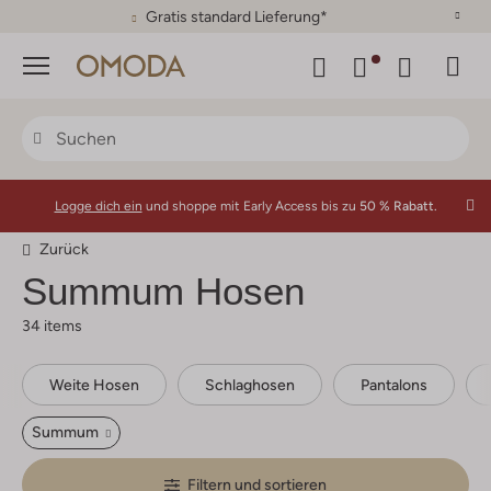
Gratis standard Lieferung*
Menü
Logge dich ein
und shoppe mit Early Access bis zu
50 % Rabatt.
Zurück
Summum
Hosen
34 items
Weite Hosen
Schlaghosen
Pantalons
Summum
Filtern und sortieren