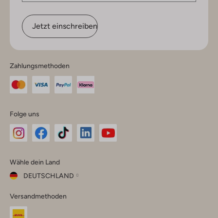
Jetzt einschreiben
Zahlungsmethoden
Folge uns
Omoda
Omoda
Omoda
Omoda
Omoda
Wähle dein Land
Instagram
Facebook
TikTok
LinkedIn
YouTube
DEUTSCHLAND
Wähle
Versandmethoden
dein
Schließ
Land