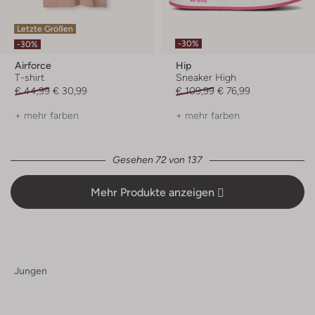
Letzte Größen
-30%
-30%
Airforce
Hip
T-shirt
Sneaker High
€ 44,99
€ 30,99
€ 109,99
€ 76,99
+ mehr farben
+ mehr farben
Gesehen 72 von 137
Mehr Produkte anzeigen
Jungen