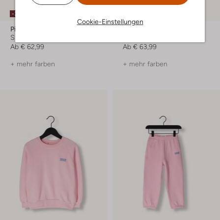
-30%
-20%
Cookie-Einstellungen
Pinocchio
Du Loua
Sneaker High
Flache Sandalen
Ab
€ 62,99
Ab
€ 63,99
+ mehr farben
+ mehr farben