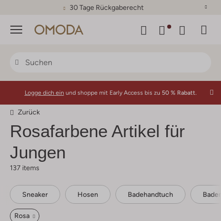
30 Tage Rückgaberecht
Menü
Logge dich ein
und shoppe mit Early Access bis zu
50 % Rabatt.
Zurück
Rosafarbene Artikel für
Jungen
137 items
Sneaker
Hosen
Badehandtuch
Bade
Rosa