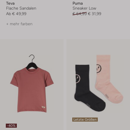
Teva
Puma
Flache Sandalen
Sneaker Low
Ab
€ 49,99
€ 64,99
€ 31,99
+ mehr farben
Letzte Größen
-40%