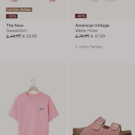
Letzter Artikel
-40%
-30%
The New
American Vintage
Sweatshirt
Weite Hose
€ 42,99
€ 29,99
€ 79,99
€ 47,99
+ mehr farben