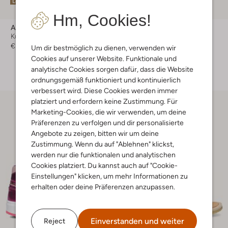
Letzte Größen
Hm, Cookies!
American Vintage
Enfant
Kurze Hose
Gummistiefel
€ 54,99
€ 49,99
Um dir bestmöglich zu dienen, verwenden wir
Cookies auf unserer Website. Funktionale und
+ mehr farben
analytische Cookies sorgen dafür, dass die Website
ordnungsgemäß funktioniert und kontinuierlich
verbessert wird. Diese Cookies werden immer
platziert und erfordern keine Zustimmung. Für
Marketing-Cookies, die wir verwenden, um deine
Präferenzen zu verfolgen und dir personalisierte
Angebote zu zeigen, bitten wir um deine
Zustimmung. Wenn du auf "Ablehnen" klickst,
werden nur die funktionalen und analytischen
Cookies platziert. Du kannst auch auf "Cookie-
Einstellungen" klicken, um mehr Informationen zu
erhalten oder deine Präferenzen anzupassen.
Einverstanden und weiter
Reject