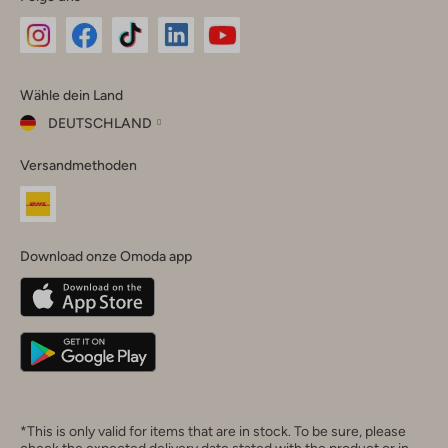
Omoda
Omoda
Omoda
Omoda
Omoda
Wähle dein Land
Instagram
Facebook
TikTok
LinkedIn
YouTube
DEUTSCHLAND
Wähle
Versandmethoden
dein
Schließ
Land
Nederland
België
(Nederlands)
Download onze Omoda app
Belgique
(Français)
Deutschland
*This is only valid for items that are in stock. To be sure, please