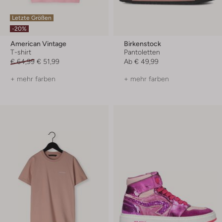
Letzte Größen
-20%
American Vintage
Birkenstock
T-shirt
Pantoletten
€ 64,99
€ 51,99
Ab
€ 49,99
+ mehr farben
+ mehr farben