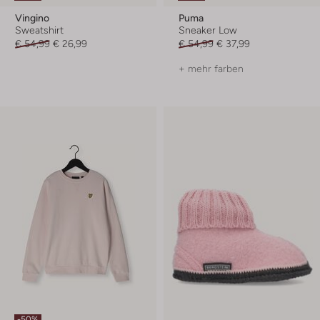
Vingino
Puma
Sweatshirt
Sneaker Low
€ 54,99
€ 26,99
€ 54,99
€ 37,99
+ mehr farben
-50%