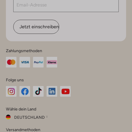
Jetzt einschreiben
Zahlungsmethoden
Folge uns
Omoda
Omoda
Omoda
Omoda
Omoda
Wähle dein Land
Instagram
Facebook
TikTok
LinkedIn
YouTube
DEUTSCHLAND
Wähle
Versandmethoden
dein