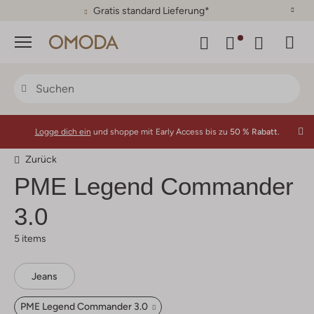
Gratis standard Lieferung*
Menü
Logge dich ein
und shoppe mit Early Access bis zu
50 % Rabatt.
Zurück
PME Legend Commander
3.0
5 items
Jeans
PME Legend Commander 3.0