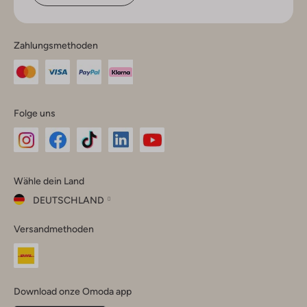
Zahlungsmethoden
Folge uns
Omoda
Omoda
Omoda
Omoda
Omoda
Wähle dein Land
Instagram
Facebook
TikTok
LinkedIn
YouTube
DEUTSCHLAND
Wähle
Versandmethoden
dein
Schließ
Land
Nederland
België
(Nederlands)
Download onze Omoda app
Belgique
(Français)