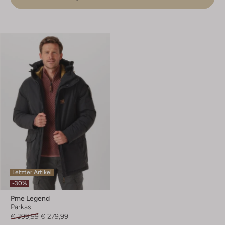
Letzter Artikel
-30%
Pme Legend
Parkas
€ 399,99
€ 279,99