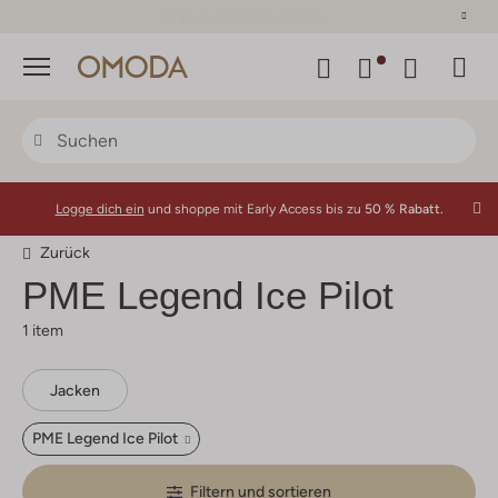
30 Tage Rückgaberecht
Menü
Logge dich ein
und shoppe mit Early Access bis zu
50 % Rabatt.
Zurück
PME Legend Ice Pilot
1 item
Jacken
PME Legend Ice Pilot
Filtern und sortieren