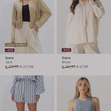
Letzte Größen
-60%
-40%
Ibana
Ibana
Jack
Bluse
€ 379,99
€ 227,99
€ 169,99
€ 67,99