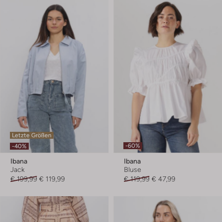
Letzte Größen
-60%
-40%
Ibana
Ibana
Jack
Bluse
€ 199,99
€ 119,99
€ 119,99
€ 47,99