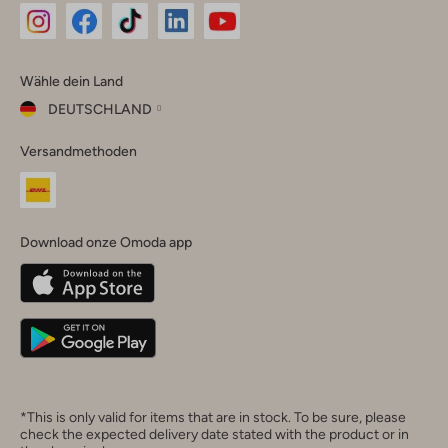
Omoda
Omoda
Omoda
Omoda
Omoda
Wähle dein Land
Instagram
Facebook
TikTok
LinkedIn
YouTube
DEUTSCHLAND
Wähle
Versandmethoden
dein
Schließ
Land
Nederland
België
(Nederlands)
Download onze Omoda app
Belgique
(Français)
Deutschland
*This is only valid for items that are in stock. To be sure, please
check the expected delivery date stated with the product or in