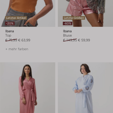
Letzter Artikel
Letzte Größen
-20%
-60%
Ibana
Ibana
Top
Bluse
€ 79,99
€ 63,99
€ 149,95
€ 59,99
+ mehr farben