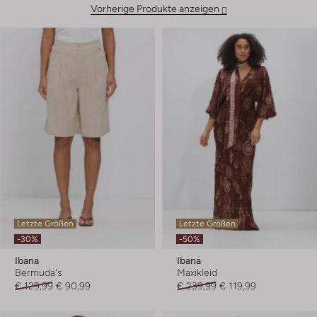
Vorherige Produkte anzeigen
Letzte Größen
Letzte Größen
-30%
-50%
Ibana
Ibana
Bermuda's
Maxikleid
€ 129,99
€ 90,99
€ 239,99
€ 119,99