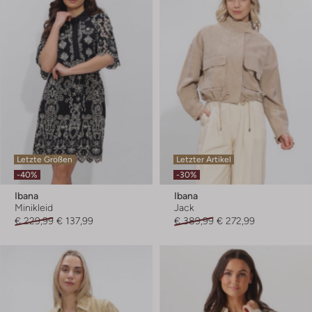
Letzte Größen
Letzter Artikel
-40%
-30%
Ibana
Ibana
Minikleid
Jack
€ 229,99
€ 137,99
€ 389,99
€ 272,99