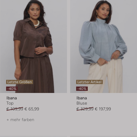
Letzte Größen
Letzter Artikel
-40%
-40%
Ibana
Ibana
Top
Bluse
€ 109,99
€ 65,99
€ 329,99
€ 197,99
+ mehr farben