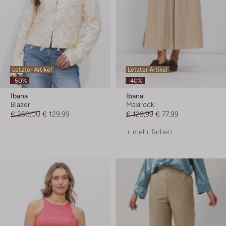
Letzter Artikel
Letzter Artikel
-50%
-40%
Ibana
Ibana
Blazer
Maxirock
€ 260,00
€ 129,99
€ 129,99
€ 77,99
+ mehr farben