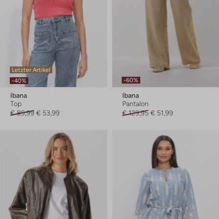
Letzter Artikel
-60%
-40%
Ibana
Ibana
Top
Pantalon
€ 89,99
€ 53,99
€ 129,95
€ 51,99