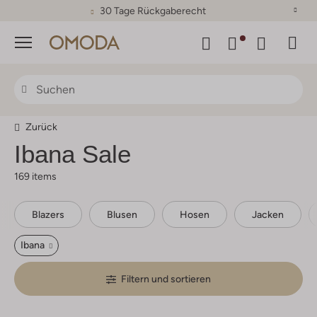
30 Tage Rückgaberecht
Menü
Zurück
Ibana
Sale
169 items
Blazers
Blusen
Hosen
Jacken
Ibana
Filtern und sortieren