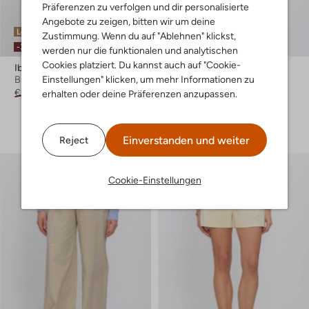
Präferenzen zu verfolgen und dir personalisierte
Angebote zu zeigen, bitten wir um deine
Letzter Artikel
Letzter Artikel
Zustimmung. Wenn du auf "Ablehnen" klickst,
-30%
-30%
werden nur die funktionalen und analytischen
Cookies platziert. Du kannst auch auf "Cookie-
Ibana
Ibana
Einstellungen" klicken, um mehr Informationen zu
Bluse
Top
€ 269,99
€ 188,99
€ 89,99
€ 62,99
erhalten oder deine Präferenzen anzupassen.
+ mehr farben
Einverstanden und weiter
Reject
Cookie-Einstellungen