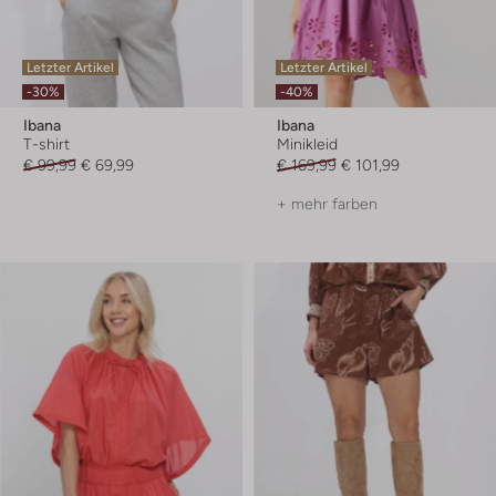
Letzter Artikel
Letzter Artikel
-30%
-40%
Ibana
Ibana
T-shirt
Minikleid
€ 99,99
€ 69,99
€ 169,99
€ 101,99
+ mehr farben