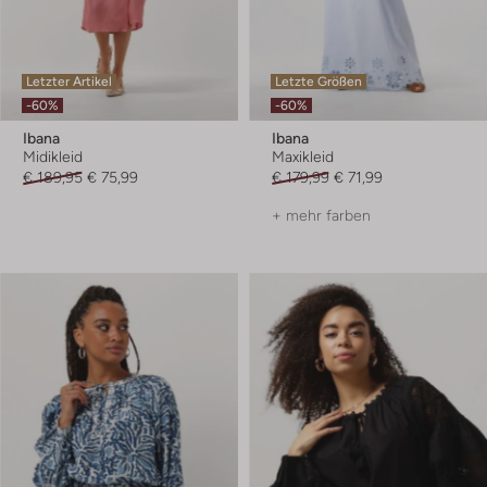
Letzter Artikel
Letzte Größen
-60%
-60%
Ibana
Ibana
Midikleid
Maxikleid
€ 189,95
€ 75,99
€ 179,99
€ 71,99
+ mehr farben