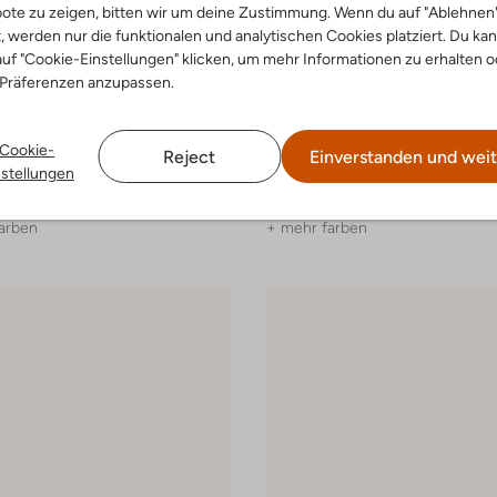
ote zu zeigen, bitten wir um deine Zustimmung. Wenn du auf "Ablehnen
t, werden nur die funktionalen und analytischen Cookies platziert. Du ka
uf "Cookie-Einstellungen" klicken, um mehr Informationen zu erhalten o
 Präferenzen anzupassen.
 Artikel
Letzter Artikel
-20%
Via Vai
Cookie-
Reject
Einverstanden und weit
 Low
Sneaker Low
nstellungen
€ 111,99
€ 199,99
€ 159,99
arben
+ mehr farben