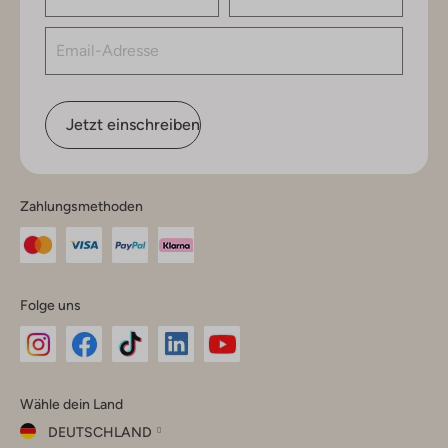
Jetzt einschreiben
Zahlungsmethoden
Folge uns
Omoda
Omoda
Omoda
Omoda
Omoda
Wähle dein Land
Instagram
Facebook
TikTok
LinkedIn
YouTube
DEUTSCHLAND