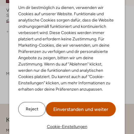
-50%
-50%
Um dir bestmöglich zu dienen, verwenden wir
Via Vai
Via Vai
Cookies auf unserer Website. Funktionale und
Slingbacks
Slingbacks
analytische Cookies sorgen dafür, dass die Website
€ 159,99
€ 79,99
€ 139,99
€ 69,99
ordnungsgemäß funktioniert und kontinuierlich
+ mehr farben
+ mehr farben
verbessert wird. Diese Cookies werden immer
platziert und erfordern keine Zustimmung. Für
Marketing-Cookies, die wir verwenden, um deine
Präferenzen zu verfolgen und dir personalisierte
Angebote zu zeigen, bitten wir um deine
Zustimmung. Wenn du auf "Ablehnen" klickst,
werden nur die funktionalen und analytischen
Marken
Via Vai
Cookies platziert. Du kannst auch auf "Cookie-
Einstellungen" klicken, um mehr Informationen zu
erhalten oder deine Präferenzen anzupassen.
Einverstanden und weiter
Reject
Kontakt
Cookie-Einstellungen
Montag - Freitag 09:00 - 17:00 uur