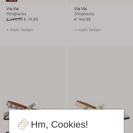
Via Vai
Via Vai
Slingbacks
Slingbacks
€ 149,99
€ 74,99
€ 149,99
+ mehr farben
+ mehr farben
Hm, Cookies!
Letzte Größen