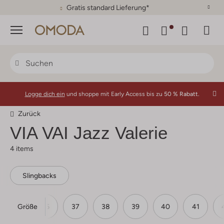
Gratis standard Lieferung*
Menü
Logge dich ein
und shoppe mit Early Access bis zu
50 % Rabatt.
Zurück
VIA VAI Jazz Valerie
4 items
Slingbacks
Größe
36
37
38
39
40
41