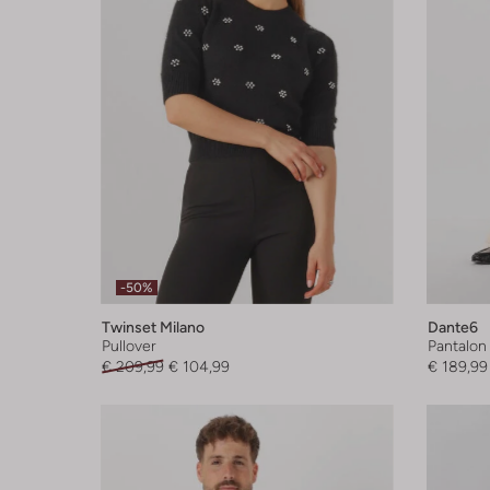
-50%
Twinset Milano
Dante6
Pullover
Pantalon
€ 209,99
€ 104,99
€ 189,99