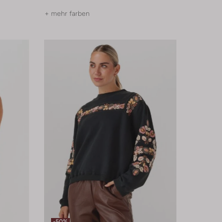
+ mehr farben
-50%