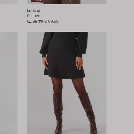
Louizon
Pullover
€ 139,99
€ 69,99