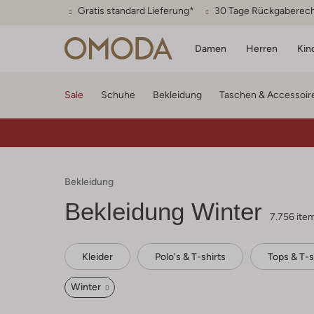
Gratis standard Lieferung*
30 Tage Rückgaberec
Damen
Herren
Kin
Sale
Schuhe
Bekleidung
Taschen & Accessoir
Bekleidung
Bekleidung Winter
7.756 ite
Kleider
Polo's & T-shirts
Tops & T-s
Winter