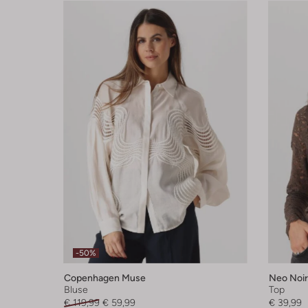
-50%
Copenhagen Muse
Neo Noir
Bluse
Top
€ 119,99
€ 59,99
€ 39,99