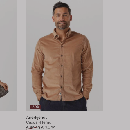
-50%
Anerkjendt
Casual-Hemd
€ 69,99
€ 34,99