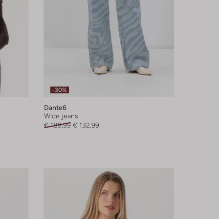
-30%
Dante6
Wide jeans
€ 189,99
€ 132,99