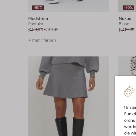
-60%
-50%
Modström
Nukus
Pantalon
Bluse
€ 99,95
€ 39,99
€ 119,99
+ mehr farben
Um dir
Funkti
ordnun
werde
die wi