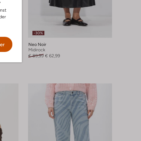
"
nnst
der
-30%
er
Neo Noir
Midirock
€ 89,99
€ 62,99