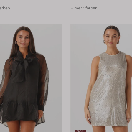
arben
+ mehr farben
-70%