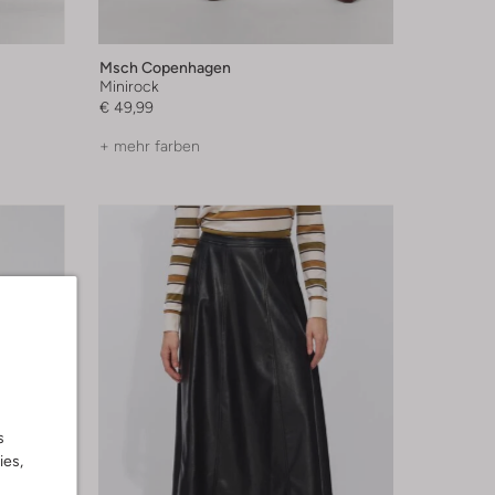
Msch Copenhagen
Minirock
€ 49,99
+ mehr farben
s
ies,