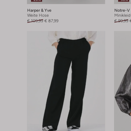
Harper & Yve
Notre-V
Weite Hose
Minikleid
€ 109,99
€ 87,99
€ 99,99