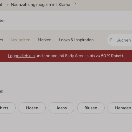
ht
Nachzahlung möglich mit Klarna
der
es
Neuheiten
Marken
Looks & Inspiration
Logge dich ein
und shoppe mit Early Access bis zu
50 % Rabatt.
ms
hirts
Hosen
Jeans
Blusen
Hemden