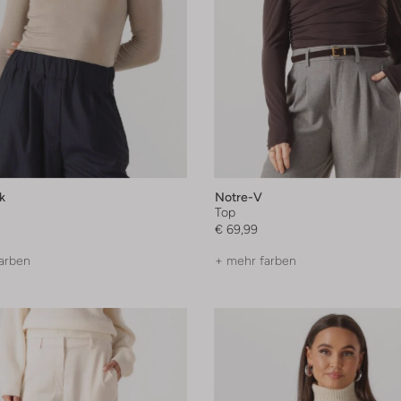
k
Notre-V
Top
€ 69,99
arben
+ mehr farben