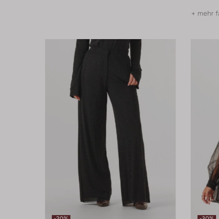
+ mehr f
-20%
-30%