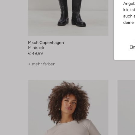
Angeb
klicks
auch a
deine
Msch Copenhagen
Haute L'
Ei
Minirock
Cargoho
€ 49,99
€ 129,99
+ mehr farben