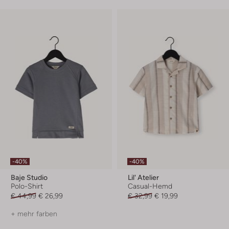
-40%
-40%
Baje Studio
Lil' Atelier
Polo-Shirt
Casual-Hemd
€ 44,99
€ 26,99
€ 32,99
€ 19,99
+ mehr farben