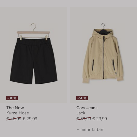
-30%
-50%
The New
Cars Jeans
Kurze Hose
Jack
€ 42,99
€ 29,99
€ 59,99
€ 29,99
+ mehr farben