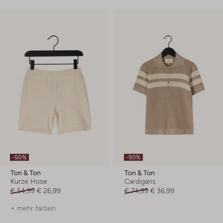
-50%
-50%
Ton & Ton
Ton & Ton
Kurze Hose
Cardigans
€ 54,99
€ 26,99
€ 74,99
€ 36,99
+ mehr farben