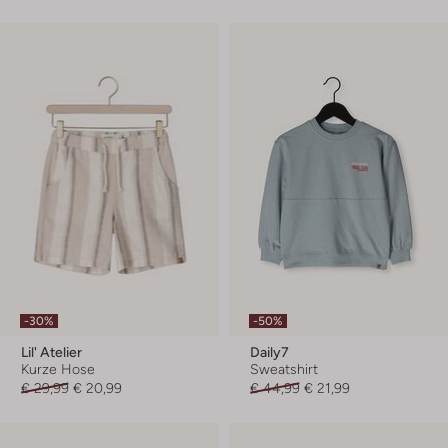
-30%
-50%
Lil' Atelier
Daily7
Kurze Hose
Sweatshirt
€ 29,99
€ 20,99
€ 44,99
€ 21,99