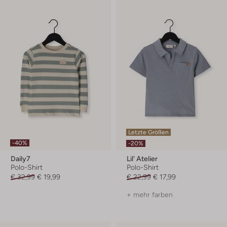
Letzte Größen
-40%
-20%
Daily7
Lil' Atelier
Polo-Shirt
Polo-Shirt
€ 32,99
€ 19,99
€ 22,99
€ 17,99
+ mehr farben