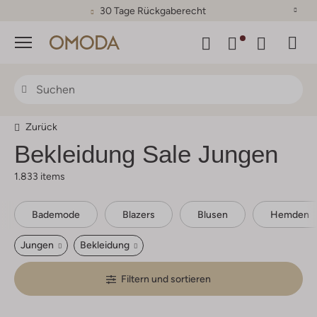
30 Tage Rückgaberecht
Menü
Zurück
Bekleidung Sale Jungen
1.833 items
Bademode
Blazers
Blusen
Hemden
Jungen
Bekleidung
Filtern und sortieren