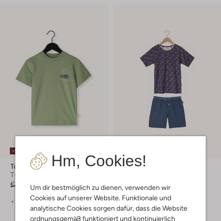
-50%
-20%
Hm, Cookies!
Ton & Ton
Claesen's
T-shirt
Pyjamas
€ 37,99
€ 18,99
€ 39,99
€ 31,99
Um dir bestmöglich zu dienen, verwenden wir
Cookies auf unserer Website. Funktionale und
+ mehr farben
+ mehr farben
analytische Cookies sorgen dafür, dass die Website
ordnungsgemäß funktioniert und kontinuierlich