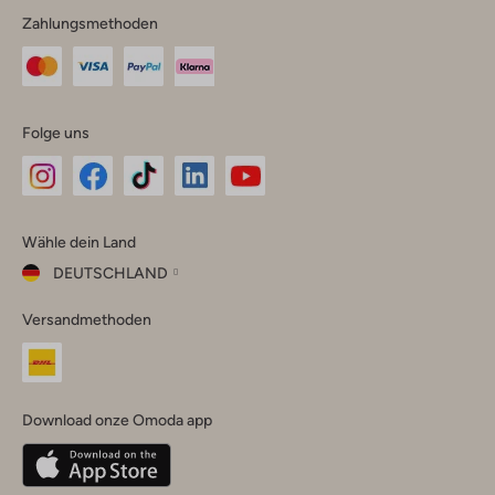
Zahlungsmethoden
Folge uns
Omoda
Omoda
Omoda
Omoda
Omoda
Wähle dein Land
Instagram
Facebook
TikTok
LinkedIn
YouTube
DEUTSCHLAND
Wähle
Versandmethoden
dein
Schließ
Land
Nederland
België
(Nederlands)
Download onze Omoda app
Belgique
(Français)
Deutschland