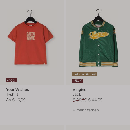
Letzter Artikel
-40%
-50%
Your Wishes
Vingino
T-shirt
Jack
Ab
€ 16,99
€ 89,99
€ 44,99
+ mehr farben