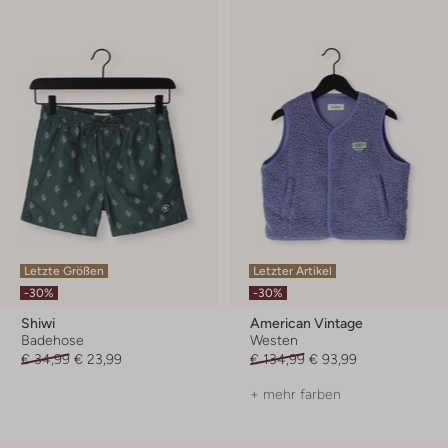
Letzte Größen
Letzter Artikel
-30%
-30%
Shiwi
American Vintage
Badehose
Westen
€ 34,99
€ 23,99
€ 134,99
€ 93,99
+ mehr farben