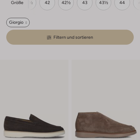
Größe
41
41½
42
42½
43
43½
44
Giorgio
Filtern und sortieren