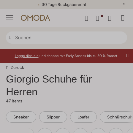
30 Tage Rückgaberecht
Menü
Logge dich ein
und shoppe mit Early Access bis zu
50 % Rabatt.
Zurück
Giorgio Schuhe für
Herren
47 items
Sneaker
Slipper
Loafer
Schnürschuh