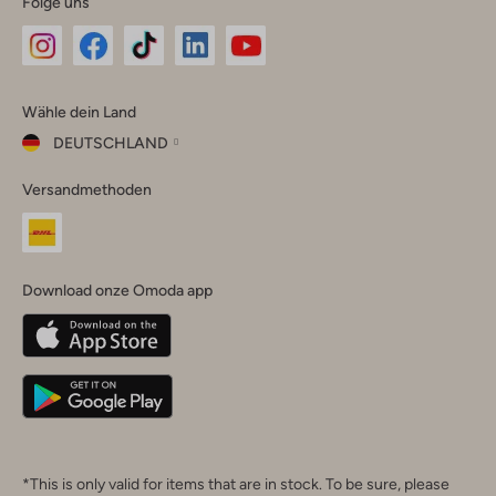
Folge uns
Omoda
Omoda
Omoda
Omoda
Omoda
Wähle dein Land
Instagram
Facebook
TikTok
LinkedIn
YouTube
DEUTSCHLAND
Wähle
Versandmethoden
dein
Schließ
Land
Nederland
België
(Nederlands)
Download onze Omoda app
Belgique
(Français)
Deutschland
*This is only valid for items that are in stock. To be sure, please