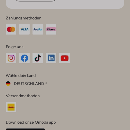
Zahlungsmethoden
Folge uns
Omoda
Omoda
Omoda
Omoda
Omoda
Wähle dein Land
Instagram
Facebook
TikTok
LinkedIn
YouTube
DEUTSCHLAND
Wähle
Versandmethoden
dein
Schließ
Land
Nederland
België
(Nederlands)
Download onze Omoda app
Belgique
(Français)