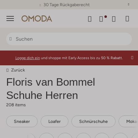
30 Tage Rückgaberecht
Menü
Logge dich ein
und shoppe mit Early Access bis zu
50 % Rabatt.
Zurück
Floris van Bommel
Schuhe Herren
208 items
Sneaker
Loafer
Schnürschuhe
Mokas