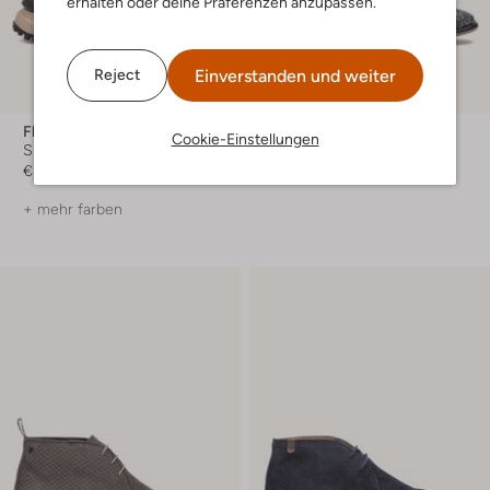
erhalten oder deine Präferenzen anzupassen.
Einverstanden und weiter
Reject
Floris Van Bommel
Floris Van Bommel
Cookie-Einstellungen
Sneaker Low
Business Schuhe
€ 259,99
€ 289,99
+ mehr farben