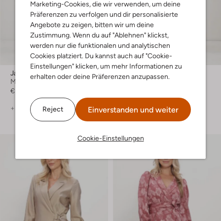
Marketing-Cookies, die wir verwenden, um deine
Präferenzen zu verfolgen und dir personalisierte
Angebote zu zeigen, bitten wir um deine
Zustimmung. Wenn du auf "Ablehnen" klickst,
werden nur die funktionalen und analytischen
Cookies platziert. Du kannst auch auf "Cookie-
Einstellungen" klicken, um mehr Informationen zu
Japan Tky
Japan Tky
erhalten oder deine Präferenzen anzupassen.
Maxikleid
Maxikleid
€ 199,99
€ 199,99
+ mehr farben
+ mehr farben
Einverstanden und weiter
Reject
Cookie-Einstellungen