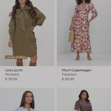
Letzte Größen
Lina Locchi
Msch Copenhagen
Minikleid
Maxikleid
€ 99,99
€ 89,99