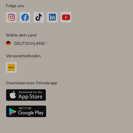
Folge uns
Omoda
Omoda
Omoda
Omoda
Omoda
Wähle dein Land
Instagram
Facebook
TikTok
LinkedIn
YouTube
DEUTSCHLAND
Wähle
Versandmethoden
dein
Schließ
Land
Nederland
België
(Nederlands)
Download onze Omoda app
Belgique
(Français)
Deutschland