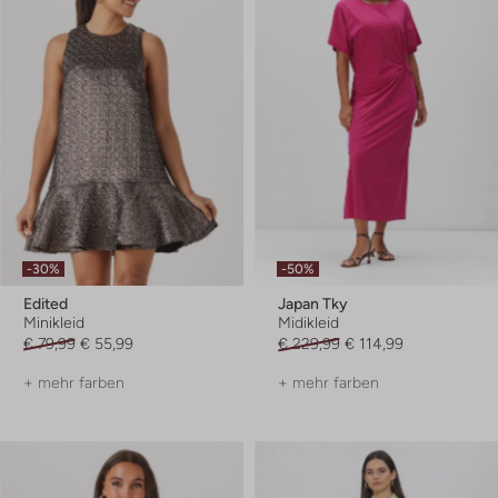
-30%
-50%
Edited
Japan Tky
Minikleid
Midikleid
€ 79,99
€ 55,99
€ 229,99
€ 114,99
+ mehr farben
+ mehr farben