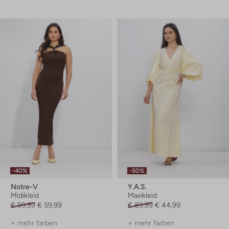
-40%
-50%
Notre-V
Y.a.s.
Midikleid
Maxikleid
€ 99,99
€ 59,99
€ 89,99
€ 44,99
+ mehr farben
+ mehr farben