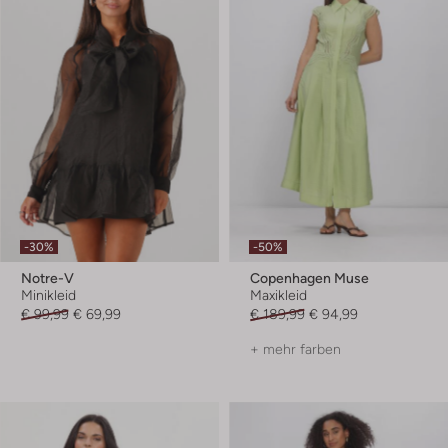
-30%
-50%
Notre-V
Copenhagen Muse
Minikleid
Maxikleid
€ 99,99
€ 69,99
€ 189,99
€ 94,99
+ mehr farben