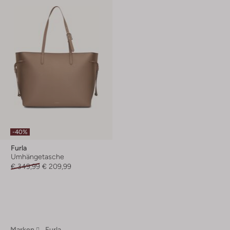
-40%
Furla
Umhängetasche
€ 349,99
€ 209,99
Marken
Furla