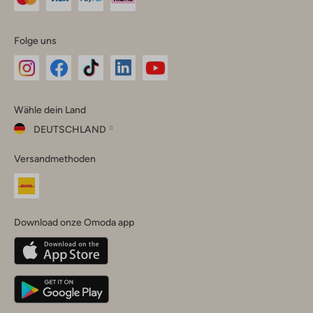
Folge uns
Omoda
Omoda
Omoda
Omoda
Omoda
Wähle dein Land
Instagram
Facebook
TikTok
LinkedIn
YouTube
DEUTSCHLAND
Wähle
Versandmethoden
dein
Schließ
Land
Nederland
België
(Nederlands)
Download onze Omoda app
Belgique
(Français)
Deutschland