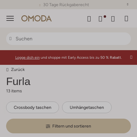
30 Tage Rückgaberecht
Menü
Logge dich ein
und shoppe mit Early Access bis zu
50 % Rabatt.
Zurück
Furla
13 items
Crossbody taschen
Umhängetaschen
Filtern und sortieren