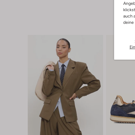
Angeb
klicks
auch a
deine
Ei