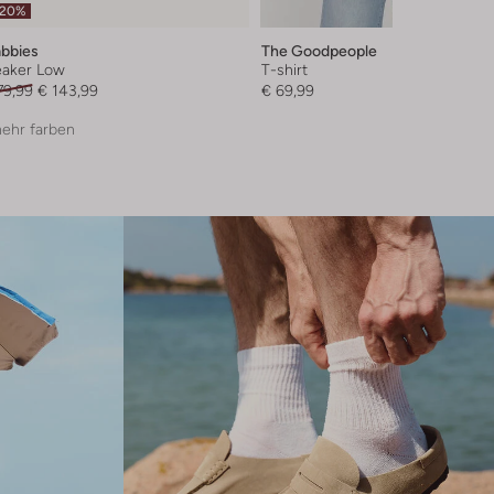
-20%
bbies
The Goodpeople
aker Low
T-shirt
79,99
€ 143,99
€ 69,99
ehr farben