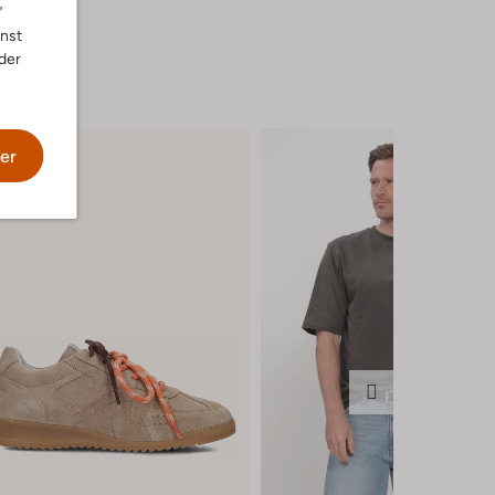
"
nnst
der
er