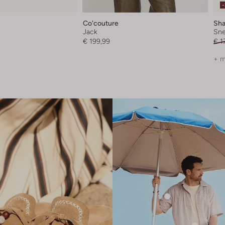
Co'couture
Sha
Jack
Sne
€ 199,99
€ 1
+ m