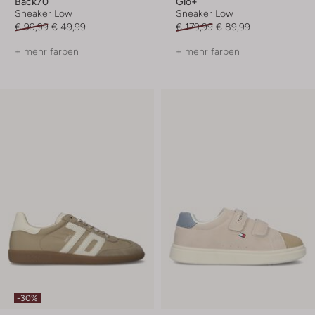
Back70
Gio+
Sneaker Low
Sneaker Low
€ 99,99
€ 49,99
€ 179,99
€ 89,99
+ mehr farben
+ mehr farben
-30%