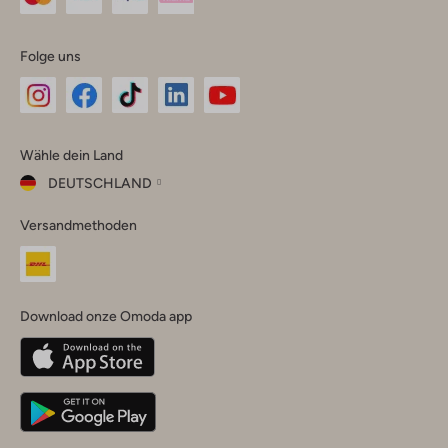
Folge uns
Omoda
Omoda
Omoda
Omoda
Omoda
Wähle dein Land
Instagram
Facebook
TikTok
LinkedIn
YouTube
DEUTSCHLAND
Wähle
Versandmethoden
dein
Schließ
Land
Nederland
België
(Nederlands)
Download onze Omoda app
Belgique
(Français)
Deutschland