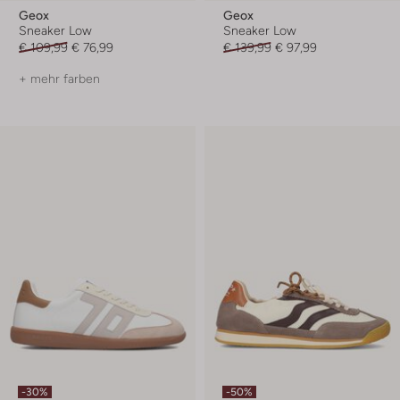
Geox
Geox
Sneaker Low
Sneaker Low
€ 109,99
€ 76,99
€ 139,99
€ 97,99
+ mehr farben
-30%
-50%