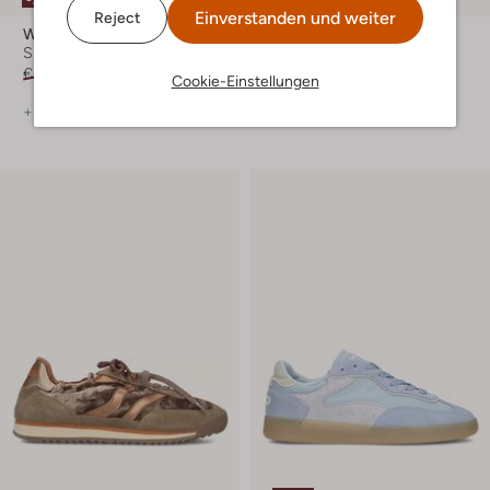
-50%
Einverstanden und weiter
Reject
Wysh
Back70
Sneaker Low
Sneaker Low
€ 79,99
€ 39,99
€ 139,99
Cookie-Einstellungen
+ mehr farben
+ mehr farben