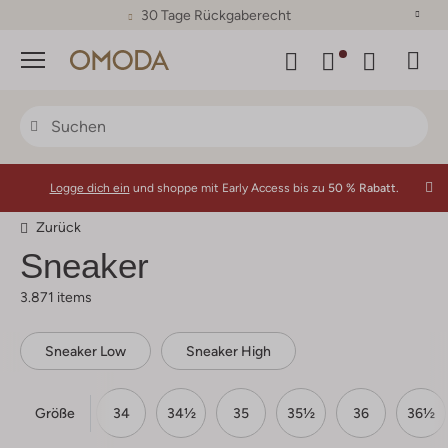
30 Tage Rückgaberecht
Menü
Logge dich ein
und shoppe mit Early Access bis zu
50 % Rabatt.
Zurück
Sneaker
3.871 items
Sneaker Low
Sneaker High
Größe
33
33½
34
34½
35
35½
36
36½