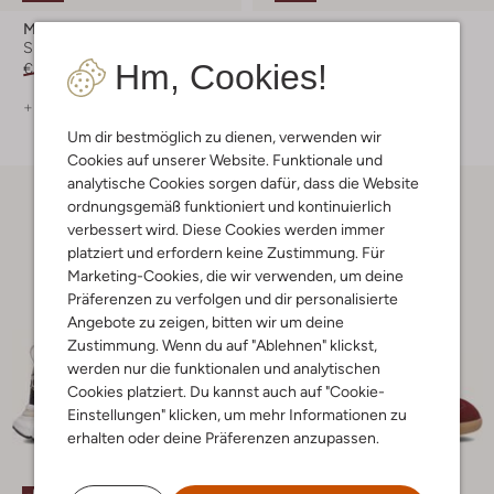
Mrp
Mrp
Sneaker Low
Sneaker Low
Hm, Cookies!
€ 139,99
€ 69,99
€ 149,99
€ 74,99
+ mehr farben
+ mehr farben
Um dir bestmöglich zu dienen, verwenden wir
Cookies auf unserer Website. Funktionale und
analytische Cookies sorgen dafür, dass die Website
ordnungsgemäß funktioniert und kontinuierlich
verbessert wird. Diese Cookies werden immer
platziert und erfordern keine Zustimmung. Für
Marketing-Cookies, die wir verwenden, um deine
Präferenzen zu verfolgen und dir personalisierte
Angebote zu zeigen, bitten wir um deine
Zustimmung. Wenn du auf "Ablehnen" klickst,
werden nur die funktionalen und analytischen
Cookies platziert. Du kannst auch auf "Cookie-
Einstellungen" klicken, um mehr Informationen zu
erhalten oder deine Präferenzen anzupassen.