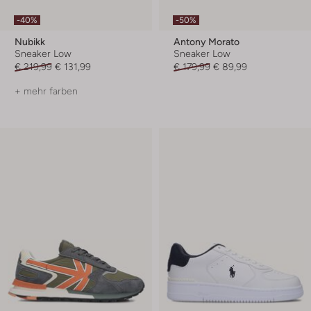
-40%
-50%
Nubikk
Antony Morato
Sneaker Low
Sneaker Low
€ 219,99
€ 131,99
€ 179,99
€ 89,99
+ mehr farben