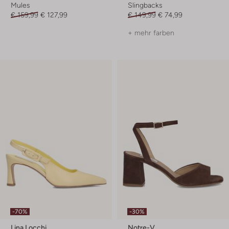
Mules
Slingbacks
€ 159,99
€ 127,99
€ 149,99
€ 74,99
+ mehr farben
-70%
-30%
Lina Locchi
Notre-V