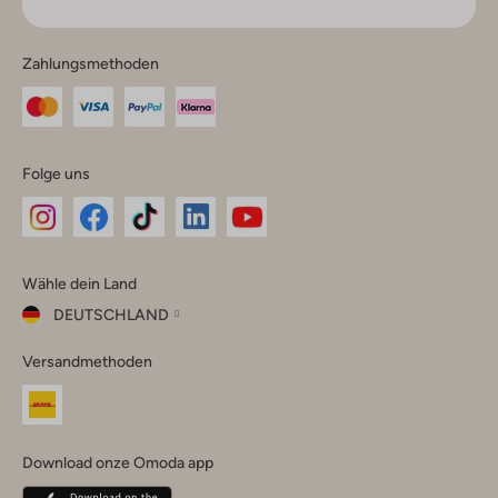
Zahlungsmethoden
Folge uns
Omoda
Omoda
Omoda
Omoda
Omoda
Wähle dein Land
Instagram
Facebook
TikTok
LinkedIn
YouTube
DEUTSCHLAND
Wähle
Versandmethoden
dein
Schließ
Land
Nederland
België
(Nederlands)
Download onze Omoda app
Belgique
(Français)