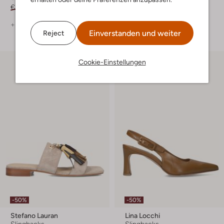
€ 149,99
€ 104,99
€ 159,99
€ 111,99
+ mehr farben
+ mehr farben
Einverstanden und weiter
Reject
Cookie-Einstellungen
-50%
-50%
Stefano Lauran
Lina Locchi