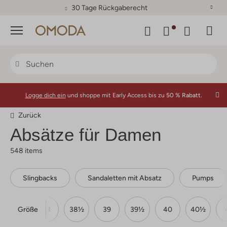
30 Tage Rückgaberecht
Menü
Logge dich ein
und shoppe mit Early Access bis zu
50 % Rabatt.
Zurück
Absätze für Damen
548 items
Slingbacks
Sandaletten mit Absatz
Pumps
Größe
37½
38
38½
39
39½
40
40½