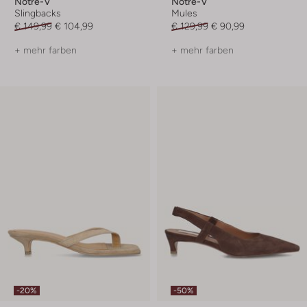
Notre-V
Notre-V
Slingbacks
Mules
€ 149,99
€ 104,99
€ 129,99
€ 90,99
+ mehr farben
+ mehr farben
-20%
-50%