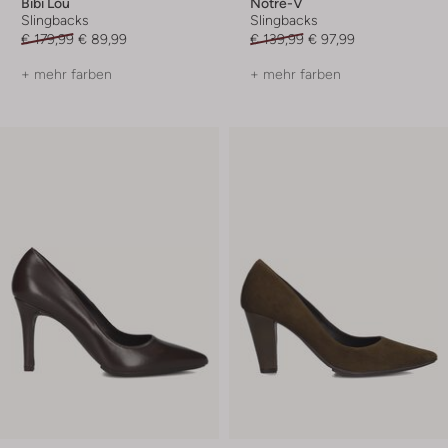
Bibi Lou
Notre-V
Slingbacks
Slingbacks
€ 179,99
€ 89,99
€ 139,99
€ 97,99
+ mehr farben
+ mehr farben