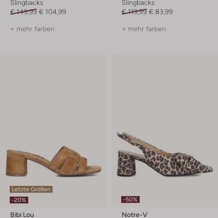
Slingbacks
Slingbacks
€ 149,99
€ 104,99
€ 119,99
€ 83,99
+ mehr farben
+ mehr farben
Letzte Größen
-50%
-20%
Bibi Lou
Notre-V