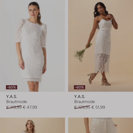
-60%
-60%
Y.a.s.
Y.a.s.
Brautmode
Brautmode
€ 119,99
€ 47,99
€ 129,95
€ 51,99