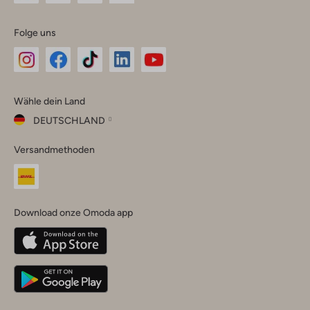
Folge uns
Omoda
Omoda
Omoda
Omoda
Omoda
Wähle dein Land
Instagram
Facebook
TikTok
LinkedIn
YouTube
DEUTSCHLAND
Wähle
Versandmethoden
dein
Schließ
Land
Nederland
België
(Nederlands)
Download onze Omoda app
Belgique
(Français)
Deutschland