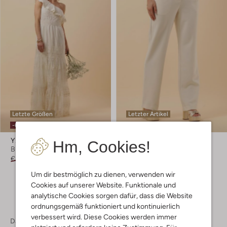
Letzte Größen
Letzter Artikel
-60%
-60%
Y.a.s.
Y.a.s.
Hm, Cookies!
Brautmode
Brautmode
€ 209,95
€ 83,99
€ 79,95
€ 31,99
Um dir bestmöglich zu dienen, verwenden wir
Cookies auf unserer Website. Funktionale und
analytische Cookies sorgen dafür, dass die Website
ordnungsgemäß funktioniert und kontinuierlich
verbessert wird. Diese Cookies werden immer
Damen
Bekleidung
Brautmode