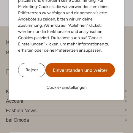
platziert und erfordern keine Zustimmung. Für
Marketing-Cookies, die wir verwenden, um deine
Präferenzen zu verfolgen und dir personalisierte
Angebote zu zeigen, bitten wir um deine
Zustimmung. Wenn du auf "Ablehnen" klickst,
werden nur die funktionalen und analytischen
Cookies platziert. Du kannst auch auf "Cookie-
Kontakt
Einstellungen" klicken, um mehr Informationen zu
erhalten oder deine Präferenzen anzupassen.
Montag - Freitag 09:00 - 17:00 uur
Einverstanden und weiter
Reject
info@omoda.de
Cookie-Einstellungen
Kundenservice
Account
Fashion News
bei Omoda