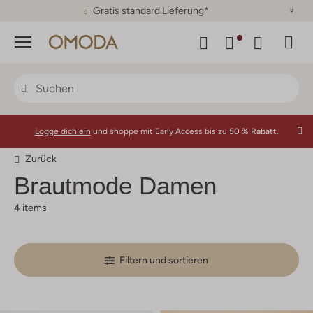
30 Tage Rückgaberecht
Menü
Logge dich ein
und shoppe mit Early Access bis zu
50 % Rabatt.
Zurück
Brautmode Damen
4 items
Filtern und sortieren