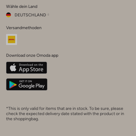
Wähle dein Land
Instagram
Facebook
TikTok
LinkedIn
YouTube
DEUTSCHLAND
Wähle
Versandmethoden
dein
Schließ
Land
Nederland
België
(Nederlands)
Download onze Omoda app
Belgique
(Français)
Deutschland
*This is only valid for items that are in stock. To be sure, please
check the expected delivery date stated with the product or in
the shoppingbag.