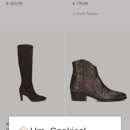
€ 329,99
€ 179,99
+ mehr farben
Notre-V
Roberto D'angelo
Hohe Stiefel
Stiefeletten