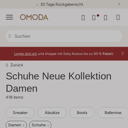
30 Tage Rückgaberecht
Menü
Logge dich ein
und shoppe mit Early Access bis zu
50 % Rabatt.
Zurück
Schuhe Neue Kollektion
Damen
418 items
Sneaker
Absätze
Boots
Ballerinas
Damen
Schuhe