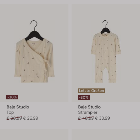
Letzte Größen
-30%
-30%
Baje Studio
Baje Studio
Top
Strampler
€ 38,99
€ 26,99
€ 48,99
€ 33,99