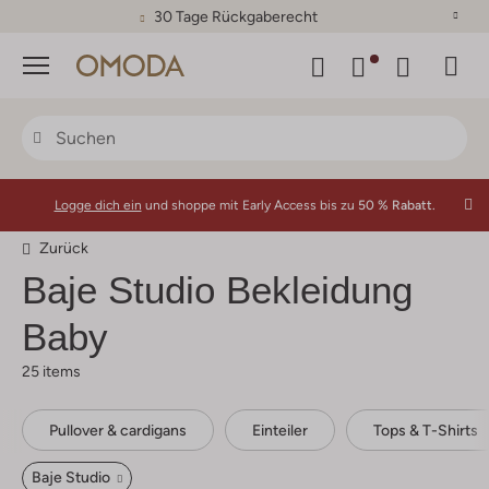
30 Tage Rückgaberecht
Menü
Logge dich ein
und shoppe mit Early Access bis zu
50 % Rabatt.
Zurück
Baje Studio
Bekleidung
Baby
25 items
Pullover & cardigans
Einteiler
Tops & T-Shirts
Baje Studio