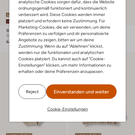
analytische Cookies sorgen dafür, dass die Website
ordnungsgemäß funktioniert und kontinuierlich
verbessert wird. Diese Cookies werden immer
Letzter Artikel
Letzter Artikel
platziert und erfordern keine Zustimmung. Für
-40%
-30%
Marketing-Cookies, die wir verwenden, um deine
Baje Studio
Baje Studio
Präferenzen zu verfolgen und dir personalisierte
Strampler
Legging
Angebote zu zeigen, bitten wir um deine
€ 48,99
€ 28,99
€ 38,99
€ 26,99
Zustimmung. Wenn du auf "Ablehnen" klickst,
werden nur die funktionalen und analytischen
Cookies platziert. Du kannst auch auf "Cookie-
Einstellungen" klicken, um mehr Informationen zu
erhalten oder deine Präferenzen anzupassen.
Einverstanden und weiter
Reject
Cookie-Einstellungen