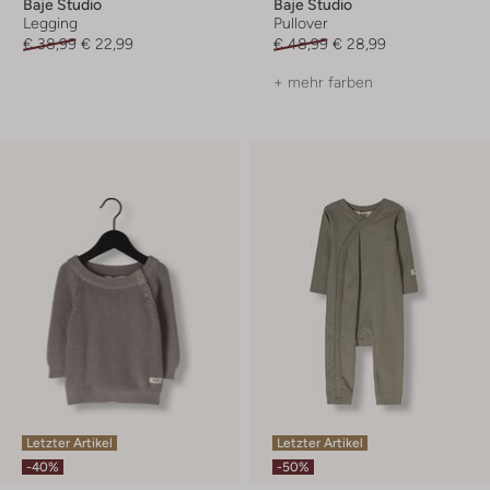
Baje Studio
Baje Studio
Legging
Pullover
€ 38,99
€ 22,99
€ 48,99
€ 28,99
+ mehr farben
Letzter Artikel
Letzter Artikel
-40%
-50%