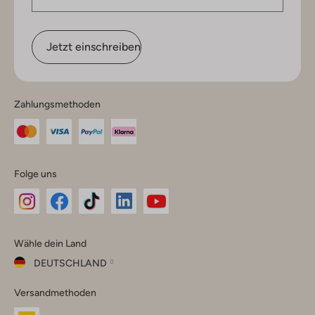
Jetzt einschreiben
Zahlungsmethoden
Folge uns
Omoda
Omoda
Omoda
Omoda
Omoda
Wähle dein Land
Instagram
Facebook
TikTok
LinkedIn
YouTube
DEUTSCHLAND
Wähle
Versandmethoden
dein
Schließ
Land