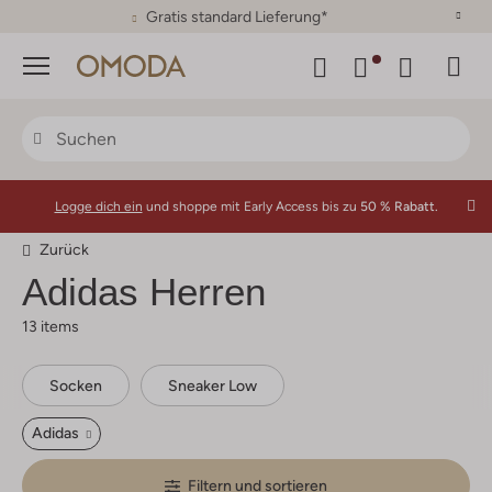
30 Tage Rückgaberecht
Menü
Logge dich ein
und shoppe mit Early Access bis zu
50 % Rabatt.
Zurück
Adidas
Herren
13 items
Socken
Sneaker Low
Adidas
Filtern und sortieren