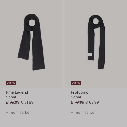
-20%
-20%
Pme Legend
Profuomo
Schal
Schal
€ 39,99
€ 31,99
€ 79,99
€ 63,99
+ mehr farben
+ mehr farben