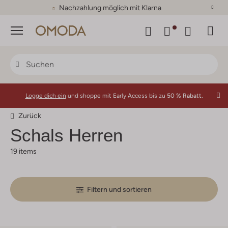
Nachzahlung möglich mit Klarna
Menü
Logge dich ein
und shoppe mit Early Access bis zu
50 % Rabatt.
Zurück
Schals Herren
19 items
Filtern und sortieren