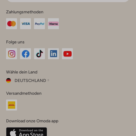
Zahlungsmethoden
Folge uns
Omoda
Omoda
Omoda
Omoda
Omoda
Wähle dein Land
Instagram
Facebook
TikTok
LinkedIn
YouTube
DEUTSCHLAND
Wähle
Versandmethoden
dein
Schließ
Land
Nederland
België
(Nederlands)
Download onze Omoda app
Belgique
(Français)