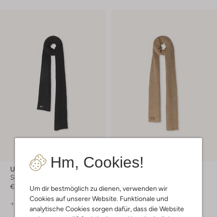
Hm, Cookies!
Ugg
Ugg
Schal
Schal
€ 84,95
€ 84,95
Um dir bestmöglich zu dienen, verwenden wir
Cookies auf unserer Website. Funktionale und
+ mehr farben
+ mehr farben
analytische Cookies sorgen dafür, dass die Website