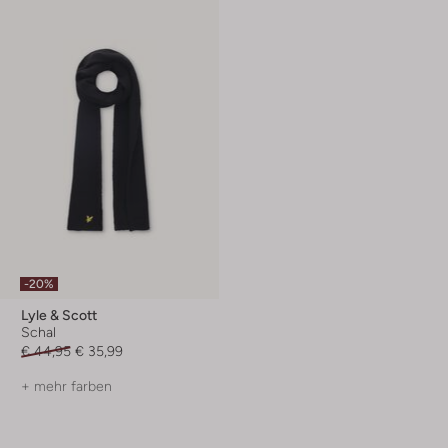
-20%
Lyle & Scott
Schal
€ 44,95
€ 35,99
+ mehr farben