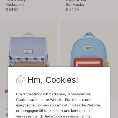
Rücksacke
Rücksacke
€ 54,99
€ 54,99
Hm, Cookies!
Letzte Größen
Letzte Größen
Um dir bestmöglich zu dienen, verwenden wir
Cookies auf unserer Website. Funktionale und
analytische Cookies sorgen dafür, dass die Website
Hello Hossy
Hello Hossy
Rücksacke
Rücksacke
ordnungsgemäß funktioniert und kontinuierlich
€ 54,99
Ab
€ 49,99
verbessert wird. Diese Cookies werden immer