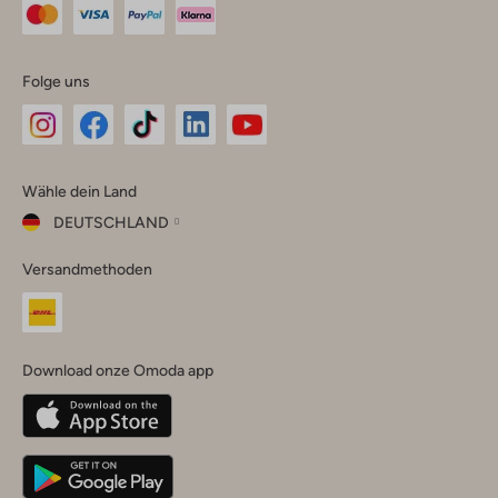
Folge uns
Omoda
Omoda
Omoda
Omoda
Omoda
Wähle dein Land
Instagram
Facebook
TikTok
LinkedIn
YouTube
DEUTSCHLAND
Wähle
Versandmethoden
dein
Schließ
Land
Nederland
België
(Nederlands)
Download onze Omoda app
Belgique
(Français)
Deutschland