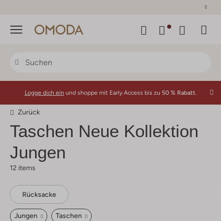
30 Tage Rückgaberecht
Menü
Logge dich ein
und shoppe mit Early Access bis zu
50 % Rabatt.
Zurück
Taschen Neue Kollektion
Jungen
12 items
Rücksacke
Jungen
Taschen