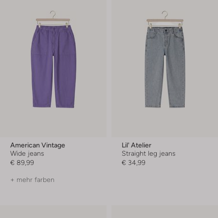
American Vintage
Lil' Atelier
Wide jeans
Straight leg jeans
€ 89,99
€ 34,99
+ mehr farben