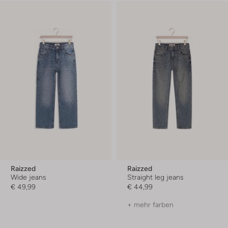
Raizzed
Raizzed
Wide jeans
Straight leg jeans
€ 49,99
€ 44,99
+ mehr farben