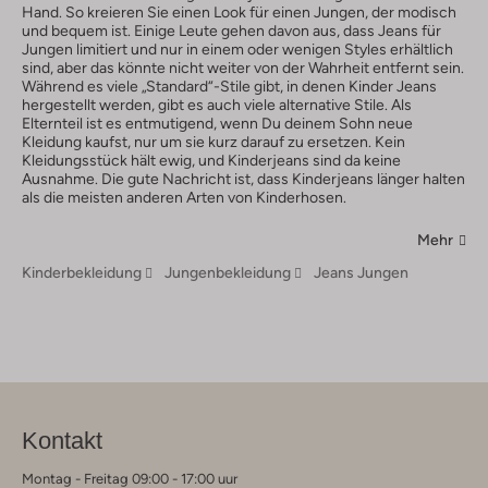
Hand. So kreieren Sie einen Look für einen Jungen, der modisch
und bequem ist. Einige Leute gehen davon aus, dass Jeans für
Jungen limitiert und nur in einem oder wenigen Styles erhältlich
sind, aber das könnte nicht weiter von der Wahrheit entfernt sein.
Während es viele „Standard“-Stile gibt, in denen Kinder Jeans
hergestellt werden, gibt es auch viele alternative Stile. Als
Elternteil ist es entmutigend, wenn Du deinem Sohn neue
Kleidung kaufst, nur um sie kurz darauf zu ersetzen. Kein
Kleidungsstück hält ewig, und Kinderjeans sind da keine
Ausnahme. Die gute Nachricht ist, dass Kinderjeans länger halten
als die meisten anderen Arten von Kinderhosen.
Mehr
Kinderbekleidung
Jungenbekleidung
Jeans Jungen
Kontakt
Montag - Freitag 09:00 - 17:00 uur