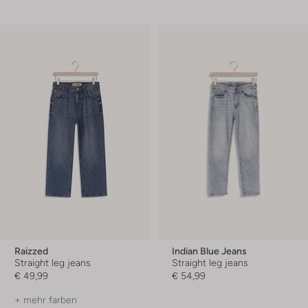
Raizzed
Indian Blue Jeans
Straight leg jeans
Straight leg jeans
€ 49,99
€ 54,99
+ mehr farben