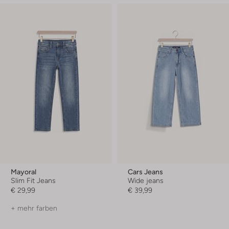
Mayoral
Cars Jeans
Slim Fit Jeans
Wide jeans
€ 29,99
€ 39,99
+ mehr farben