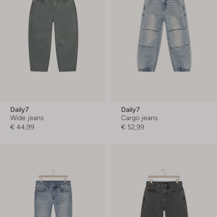
Daily7
Daily7
Wide jeans
Cargo jeans
€ 44,99
€ 52,99