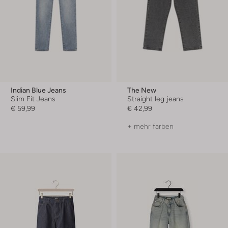
Indian Blue Jeans
The New
Slim Fit Jeans
Straight leg jeans
€ 59,99
€ 42,99
+ mehr farben