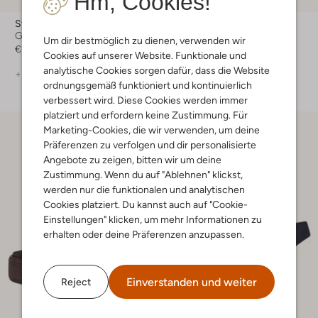
Hm, Cookies!
Stefano Lauran
Stefano Lauran
Gürtel
Gürtel
Um dir bestmöglich zu dienen, verwenden wir
€ 59,99
€ 49,99
Cookies auf unserer Website. Funktionale und
analytische Cookies sorgen dafür, dass die Website
+ mehr farben
+ mehr farben
ordnungsgemäß funktioniert und kontinuierlich
verbessert wird. Diese Cookies werden immer
platziert und erfordern keine Zustimmung. Für
Marketing-Cookies, die wir verwenden, um deine
Präferenzen zu verfolgen und dir personalisierte
Angebote zu zeigen, bitten wir um deine
Zustimmung. Wenn du auf "Ablehnen" klickst,
werden nur die funktionalen und analytischen
Cookies platziert. Du kannst auch auf "Cookie-
Einstellungen" klicken, um mehr Informationen zu
erhalten oder deine Präferenzen anzupassen.
Einverstanden und weiter
Reject