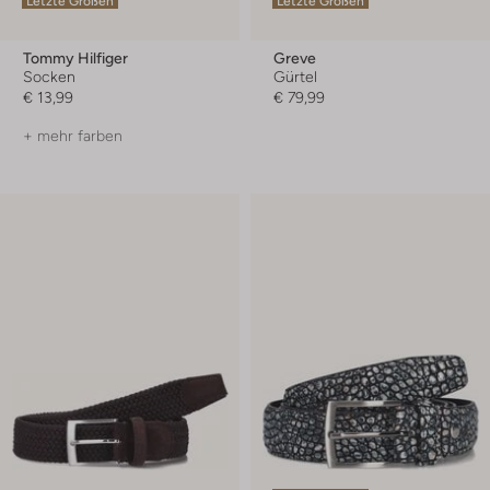
Letzte Größen
Letzte Größen
Tommy Hilfiger
Greve
Socken
Gürtel
€ 13,99
€ 79,99
+ mehr farben