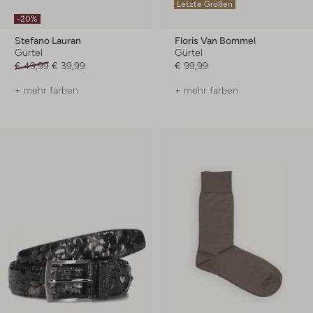
Letzte Größen
-20%
Stefano Lauran
Floris Van Bommel
Gürtel
Gürtel
€ 49,99
€ 39,99
€ 99,99
+ mehr farben
+ mehr farben