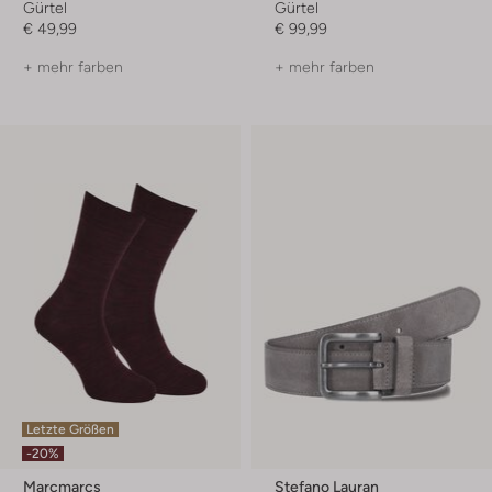
Gürtel
Gürtel
€ 49,99
€ 99,99
+ mehr farben
+ mehr farben
Letzte Größen
-20%
Marcmarcs
Stefano Lauran