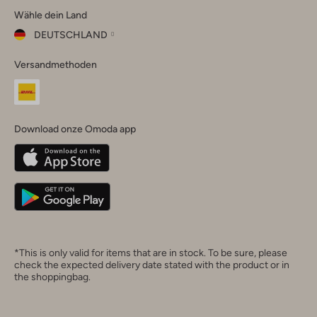
Wähle dein Land
Instagram
Facebook
TikTok
LinkedIn
YouTube
DEUTSCHLAND
Wähle
Versandmethoden
dein
Schließ
Land
Nederland
België
(Nederlands)
Download onze Omoda app
Belgique
(Français)
Deutschland
*This is only valid for items that are in stock. To be sure, please
check the expected delivery date stated with the product or in
the shoppingbag.