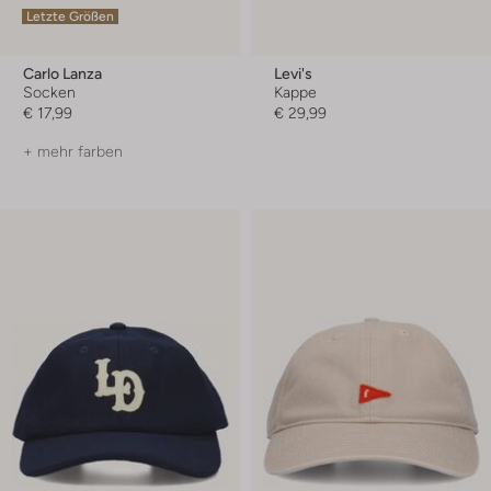
Letzte Größen
Carlo Lanza
Levi's
Socken
Kappe
€ 17,99
€ 29,99
+ mehr farben