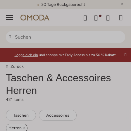
30 Tage Rückgaberecht
Menü
Logge dich ein
und shoppe mit Early Access bis zu
50 % Rabatt.
Zurück
Taschen & Accessoires
Herren
421 items
Taschen
Accessoires
Herren