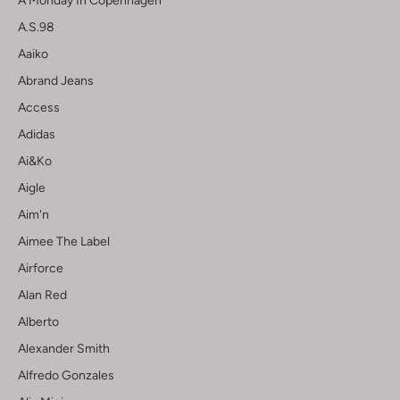
A Monday In Copenhagen
A.s.98
Aaiko
Abrand Jeans
Access
Adidas
Ai&ko
Aigle
Aim'n
Aimee The Label
Airforce
Alan Red
Alberto
Alexander Smith
Alfredo Gonzales