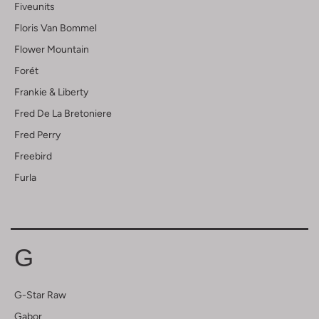
Fiveunits
Floris Van Bommel
Flower Mountain
Forét
Frankie & Liberty
Fred De La Bretoniere
Fred Perry
Freebird
Furla
G
G-Star Raw
Gabor