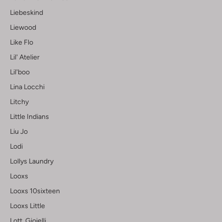
Liebeskind
Liewood
Like Flo
Lil' Atelier
Lil'boo
Lina Locchi
Litchy
Little Indians
Liu Jo
Lodi
Lollys Laundry
Looxs
Looxs 10sixteen
Looxs Little
Lott. Gioielli