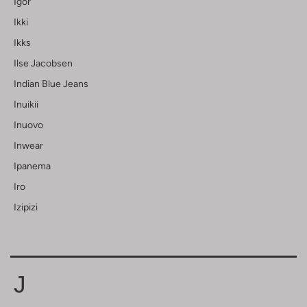
Igor
Ikki
Ikks
Ilse Jacobsen
Indian Blue Jeans
Inuikii
Inuovo
Inwear
Ipanema
Iro
Izipizi
J