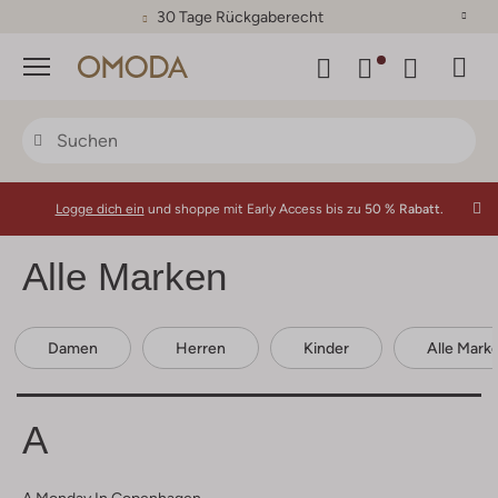
30 Tage Rückgaberecht
Menü
Logge dich ein
und shoppe mit Early Access bis zu
50 % Rabatt.
Alle Marken
Damen
Herren
Kinder
Alle Mark
A