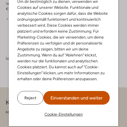
Um dir bestmöglich zu dienen, verwenden wir
laptoptasche
Weekender
Cookies auf unserer Website. Funktionale und
€ 249,99
€ 349,99
analytische Cookies sorgen dafür, dass die Website
+ mehr farben
+ mehr farben
ordnungsgemäß funktioniert und kontinuierlich
verbessert wird. Diese Cookies werden immer
platziert und erfordern keine Zustimmung. Für
Marketing-Cookies, die wir verwenden, um deine
Präferenzen zu verfolgen und dir personalisierte
Angebote zu zeigen, bitten wir um deine
Zustimmung. Wenn du auf "Ablehnen" klickst,
Neue Kollektion
werden nur die funktionalen und analytischen
Cookies platziert. Du kannst auch auf "Cookie-
Einstellungen" klicken, um mehr Informationen zu
erhalten oder deine Präferenzen anzupassen.
Einverstanden und weiter
Reject
Kontakt
Montag - Freitag 09:00 - 17:00 uur
Cookie-Einstellungen