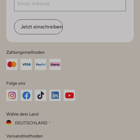
Jetzt einschreiben
Zahlungsmethoden
Folge uns
Omoda
Omoda
Omoda
Omoda
Omoda
Wähle dein Land
Instagram
Facebook
TikTok
LinkedIn
YouTube
DEUTSCHLAND
Wähle
Versandmethoden
dein
Schließ