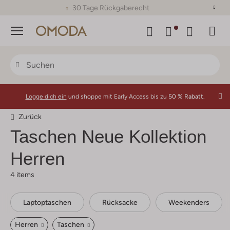
30 Tage Rückgaberecht
Menü
Logge dich ein
und shoppe mit Early Access bis zu
50 % Rabatt.
Zurück
Taschen Neue Kollektion
Herren
4 items
Laptoptaschen
Rücksacke
Weekenders
Herren
Taschen