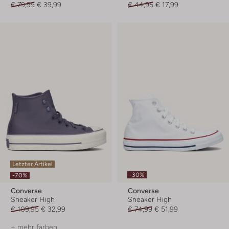
€ 79,99
€ 39,99
€ 44,95
€ 17,99
Letzter Artikel
-30%
-70%
Converse
Converse
Sneaker High
Sneaker High
€ 109,95
€ 32,99
€ 74,99
€ 51,99
+ mehr farben