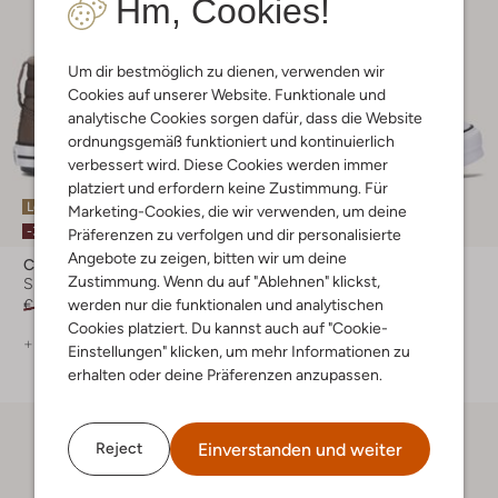
Hm, Cookies!
Um dir bestmöglich zu dienen, verwenden wir
Cookies auf unserer Website. Funktionale und
analytische Cookies sorgen dafür, dass die Website
ordnungsgemäß funktioniert und kontinuierlich
verbessert wird. Diese Cookies werden immer
platziert und erfordern keine Zustimmung. Für
Letzter Artikel
Marketing-Cookies, die wir verwenden, um deine
-30%
-30%
Präferenzen zu verfolgen und dir personalisierte
Angebote zu zeigen, bitten wir um deine
Converse
Converse
Zustimmung. Wenn du auf "Ablehnen" klickst,
Sneaker High
Sneaker High
werden nur die funktionalen und analytischen
€ 64,95
€ 44,95
€ 99,99
€ 69,99
Cookies platziert. Du kannst auch auf "Cookie-
+ mehr farben
+ mehr farben
Einstellungen" klicken, um mehr Informationen zu
erhalten oder deine Präferenzen anzupassen.
Einverstanden und weiter
Reject