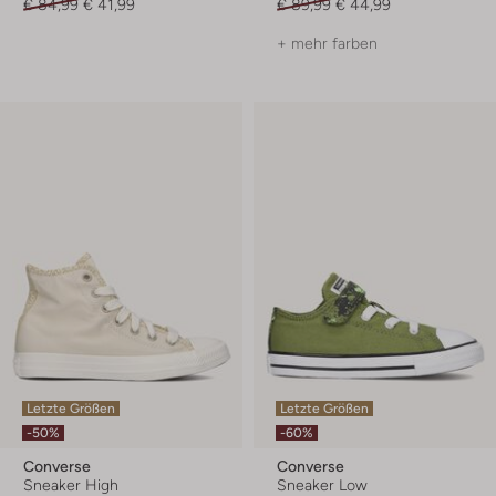
€ 84,99
€ 41,99
€ 89,99
€ 44,99
+ mehr farben
Letzte Größen
Letzte Größen
-50%
-60%
Converse
Converse
Sneaker High
Sneaker Low