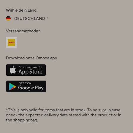
Omoda
Omoda
Omoda
Omoda
Omoda
Wähle dein Land
Instagram
Facebook
TikTok
LinkedIn
YouTube
DEUTSCHLAND
Wähle
Versandmethoden
dein
Schließ
Land
Nederland
België
(Nederlands)
Download onze Omoda app
Belgique
(Français)
Deutschland
*This is only valid for items that are in stock. To be sure, please
check the expected delivery date stated with the product or in
the shoppingbag.