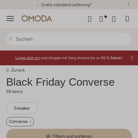
30 Tage Rückgaberecht
Menü
Logge dich ein
und shoppe mit Early Access bis zu
50 % Rabatt.
Zurück
Black Friday Converse
59 items
Sneaker
Converse
Filtern und sortieren