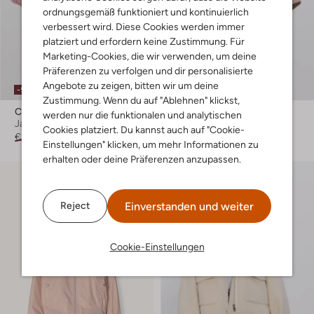
ordnungsgemäß funktioniert und kontinuierlich
verbessert wird. Diese Cookies werden immer
platziert und erfordern keine Zustimmung. Für
Marketing-Cookies, die wir verwenden, um deine
Präferenzen zu verfolgen und dir personalisierte
Angebote zu zeigen, bitten wir um deine
-50%
-40%
Zustimmung. Wenn du auf "Ablehnen" klickst,
Co'couture
Neo Noir
werden nur die funktionalen und analytischen
Jack
Jack
Cookies platziert. Du kannst auch auf "Cookie-
€ 189,99
€ 94,99
€ 99,99
€ 59,99
Einstellungen" klicken, um mehr Informationen zu
erhalten oder deine Präferenzen anzupassen.
Einverstanden und weiter
Reject
Cookie-Einstellungen