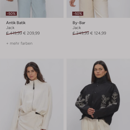
-50%
-50%
Antik Batik
By-Bar
Jack
Jack
€ 419,99
€ 209,99
€ 249,99
€ 124,99
+ mehr farben