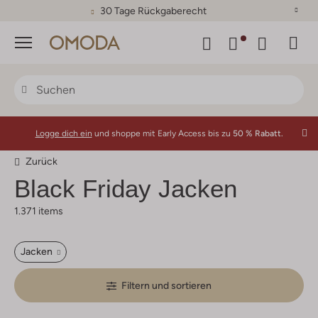
30 Tage Rückgaberecht
Menü
Logge dich ein
und shoppe mit Early Access bis zu
50 % Rabatt.
Zurück
Black Friday Jacken
1.371 items
Jacken
Filtern und sortieren