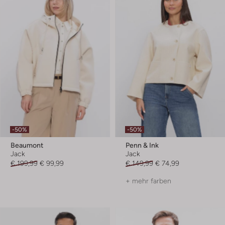
-50%
-50%
Beaumont
Penn & Ink
Jack
Jack
€ 199,99
€ 99,99
€ 149,99
€ 74,99
+ mehr farben