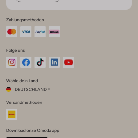
Zahlungsmethoden
Folge uns
Omoda
Omoda
Omoda
Omoda
Omoda
Wähle dein Land
Instagram
Facebook
TikTok
LinkedIn
YouTube
DEUTSCHLAND
Wähle
Versandmethoden
dein
Schließ
Land
Nederland
België
(Nederlands)
Download onze Omoda app
Belgique
(Français)