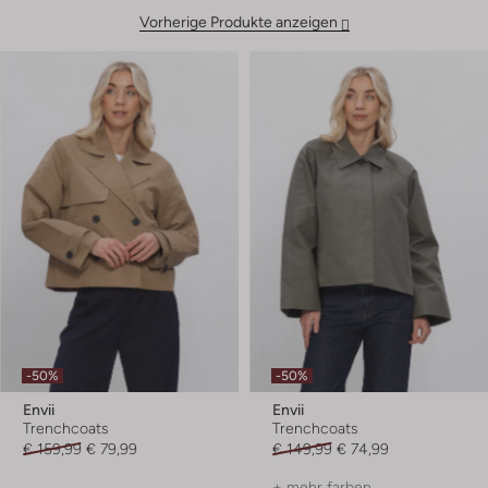
Vorherige Produkte anzeigen
-50%
-50%
Envii
Envii
Trenchcoats
Trenchcoats
€ 159,99
€ 79,99
€ 149,99
€ 74,99
+ mehr farben