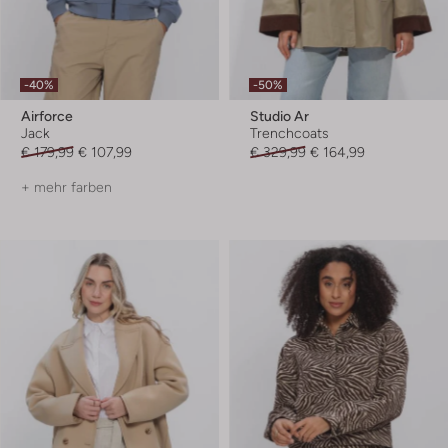
-40%
-50%
Airforce
Studio Ar
Jack
Trenchcoats
€ 179,99
€ 107,99
€ 329,99
€ 164,99
+ mehr farben