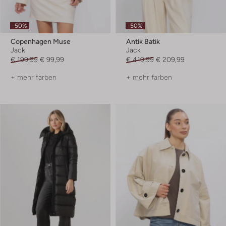
-50%
-50%
Copenhagen Muse
Antik Batik
Jack
Jack
€ 199,99
€ 99,99
€ 419,99
€ 209,99
+ mehr farben
+ mehr farben