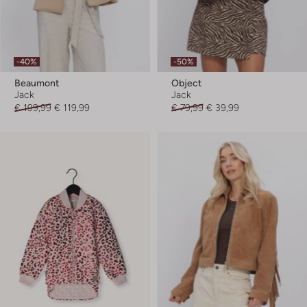
-40%
-50%
Beaumont
Object
Jack
Jack
€ 199,99
€ 119,99
€ 79,99
€ 39,99