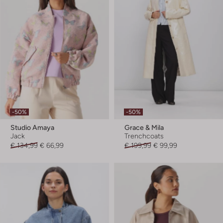
-50%
-50%
Studio Amaya
Grace & Mila
Jack
Trenchcoats
€ 134,99
€ 66,99
€ 199,99
€ 99,99