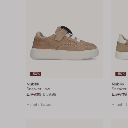
-50%
-50%
Nubikk
Nubikk
Sneaker Low
Sneaker
€ 119,99
€ 59,99
€ 219,99
+ mehr farben
+ mehr f