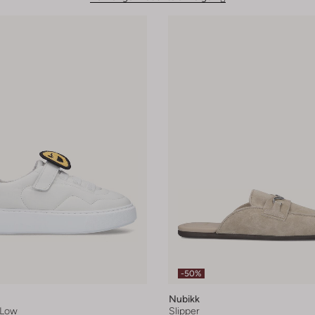
-50%
Nubikk
 Low
Slipper