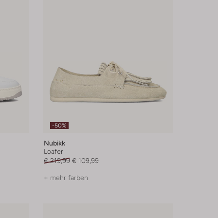
-50%
Nubikk
Loafer
€ 219,99
€ 109,99
+ mehr farben