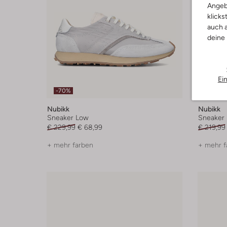
Angeb
klicks
auch a
deine
Ei
-70%
-40%
Nubikk
Nubikk
Sneaker Low
Sneaker
€ 229,99
€ 68,99
€ 219,99
+ mehr farben
+ mehr f