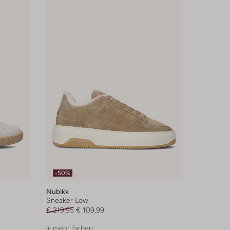
-50%
Nubikk
Sneaker Low
€ 219,95
€ 109,99
+ mehr farben