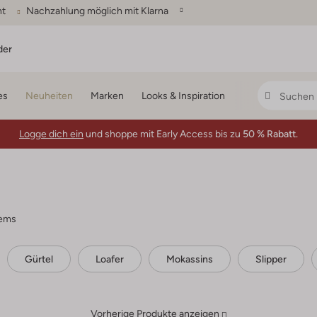
ht
Nachzahlung möglich mit Klarna
der
es
Neuheiten
Marken
Looks & Inspiration
Logge dich ein
und shoppe mit Early Access bis zu
50 % Rabatt.
tems
Gürtel
Loafer
Mokassins
Slipper
Vorherige Produkte anzeigen