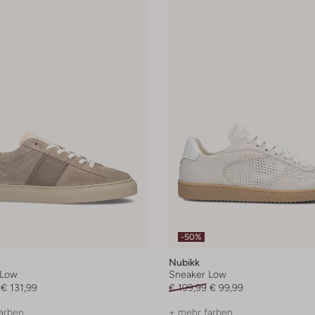
-50%
Nubikk
 Low
Sneaker Low
€ 131,99
€ 199,99
€ 99,99
arben
+ mehr farben