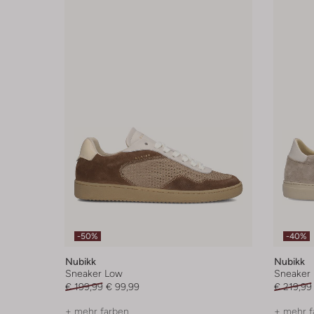
-50%
-40%
Nubikk
Nubikk
Sneaker Low
Sneaker
€ 199,99
€ 99,99
€ 219,99
+ mehr farben
+ mehr f