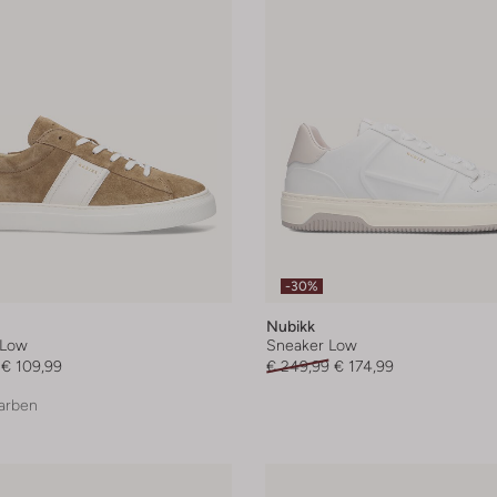
-30%
Nubikk
 Low
Sneaker Low
€ 109,99
€ 249,99
€ 174,99
arben