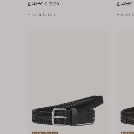
€ 119,99
€ 59,99
€ 119,99
+ mehr farben
+ mehr f
Letzte Größen
Letzte