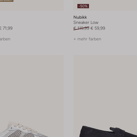
-50%
Nubikk
Sneaker Low
€ 71,99
€ 119,99
€ 59,99
arben
+ mehr farben