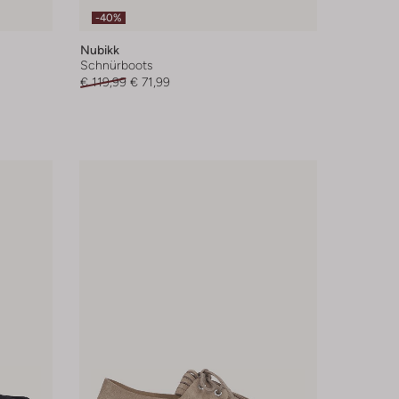
-40%
Nubikk
Schnürboots
€ 119,99
€ 71,99