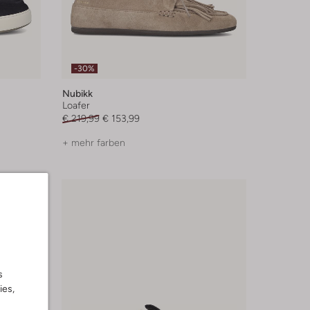
-30%
Nubikk
Loafer
€ 219,99
€ 153,99
+ mehr farben
s
ies,