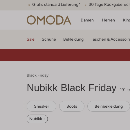
Gratis standard Lieferung*
30 Tage Rückgaberec
Damen
Herren
Kin
Sale
Schuhe
Bekleidung
Taschen & Accessoir
Black Friday
Nubikk
Black Friday
191 i
Sneaker
Boots
Beinbekleidung
Nubikk