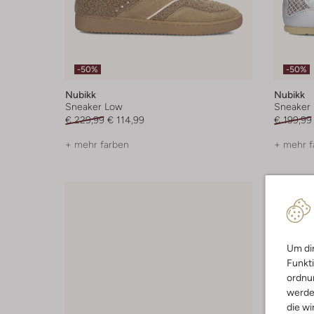
-50%
-50%
Nubikk
Nubikk
Sneaker Low
Sneaker
€ 229,99
€ 114,99
€ 199,99
+ mehr farben
+ mehr f
Um dir
Funkti
ordnun
werde
die wi