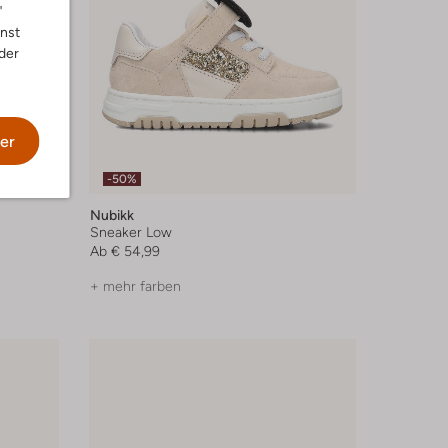
"
nnst
der
er
-50%
Nubikk
Sneaker Low
Ab
€ 54,99
+ mehr farben