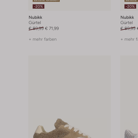
-20%
-20%
Nubikk
Nubikk
Gürtel
Gürtel
€ 89,99
€ 71,99
€ 89,99
+ mehr farben
+ mehr f