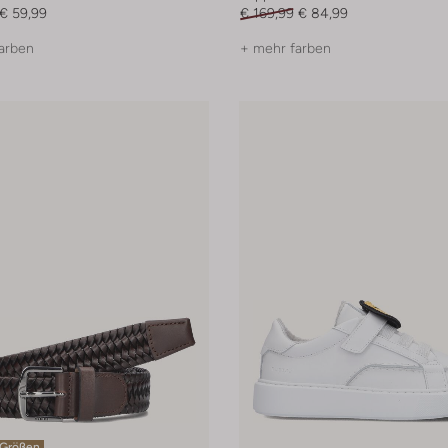
€ 59,99
€ 169,99
€ 84,99
arben
+ mehr farben
 Größen