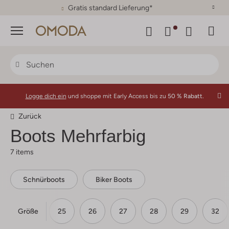
30 Tage Rückgaberecht
Menü
Logge dich ein
und shoppe mit Early Access bis zu
50 % Rabatt.
Zurück
Boots Mehrfarbig
7 items
Schnürboots
Biker Boots
Größe
23
24
25
26
27
28
29
32