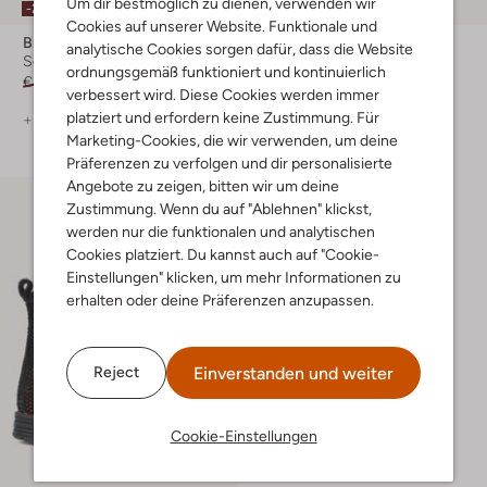
Um dir bestmöglich zu dienen, verwenden wir
-20%
-20%
Cookies auf unserer Website. Funktionale und
Braqeez
Bunniesjr
analytische Cookies sorgen dafür, dass die Website
Schnürboots
Biker Boots
ordnungsgemäß funktioniert und kontinuierlich
€ 89,95
€ 71,99
€ 89,95
€ 71,95
verbessert wird. Diese Cookies werden immer
platziert und erfordern keine Zustimmung. Für
+ mehr farben
+ mehr farben
Marketing-Cookies, die wir verwenden, um deine
Präferenzen zu verfolgen und dir personalisierte
Angebote zu zeigen, bitten wir um deine
Zustimmung. Wenn du auf "Ablehnen" klickst,
werden nur die funktionalen und analytischen
Cookies platziert. Du kannst auch auf "Cookie-
Einstellungen" klicken, um mehr Informationen zu
erhalten oder deine Präferenzen anzupassen.
Einverstanden und weiter
Reject
Cookie-Einstellungen