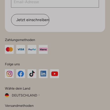
Jetzt einschreiben
Zahlungsmethoden
Folge uns
Omoda
Omoda
Omoda
Omoda
Omoda
Wähle dein Land
Instagram
Facebook
TikTok
LinkedIn
YouTube
DEUTSCHLAND
Wähle
Versandmethoden
dein
Schließ