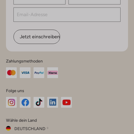
Jetzt einschreiben
Zahlungsmethoden
Folge uns
Omoda
Omoda
Omoda
Omoda
Omoda
Wähle dein Land
Instagram
Facebook
TikTok
LinkedIn
YouTube
DEUTSCHLAND