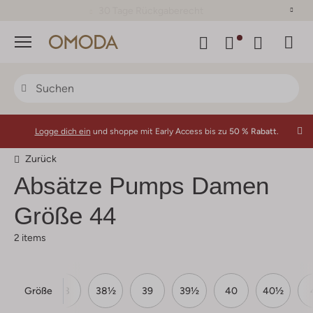
30 Tage Rückgaberecht
Menü
Logge dich ein
und shoppe mit Early Access bis zu
50 % Rabatt.
Zurück
Absätze Pumps Damen
Größe 44
2 items
Größe
37½
38
38½
39
39½
40
40½