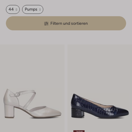
44
Pumps
Filtern und sortieren