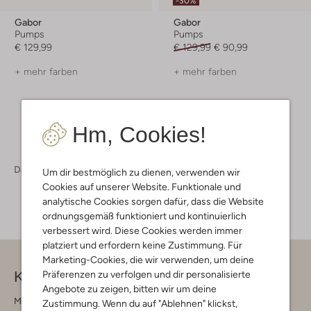
-30%
Gabor
Gabor
Pumps
Pumps
€ 129,99
€ 129,99
€ 90,99
+ mehr farben
+ mehr farben
Hm, Cookies!
Damen
Schuhe
Absätze
Um dir bestmöglich zu dienen, verwenden wir
Cookies auf unserer Website. Funktionale und
analytische Cookies sorgen dafür, dass die Website
ordnungsgemäß funktioniert und kontinuierlich
verbessert wird. Diese Cookies werden immer
platziert und erfordern keine Zustimmung. Für
Marketing-Cookies, die wir verwenden, um deine
Kontakt
Präferenzen zu verfolgen und dir personalisierte
Angebote zu zeigen, bitten wir um deine
Montag - Freitag 09:00 - 17:00 uur
Zustimmung. Wenn du auf "Ablehnen" klickst,