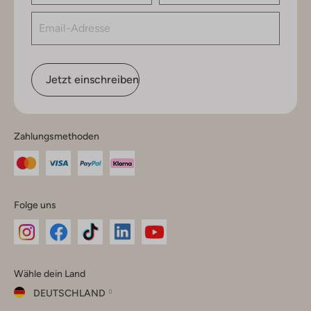
Jetzt einschreiben
Zahlungsmethoden
Folge uns
Omoda
Omoda
Omoda
Omoda
Omoda
Wähle dein Land
Instagram
Facebook
TikTok
LinkedIn
YouTube
DEUTSCHLAND
Wähle