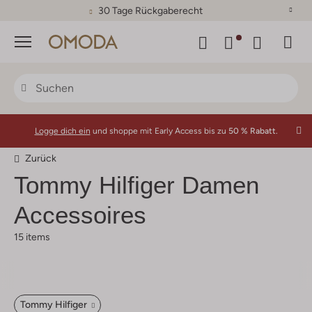
30 Tage Rückgaberecht
Menü
Logge dich ein
und shoppe mit Early Access bis zu
50 % Rabatt.
Zurück
Tommy Hilfiger Damen
Accessoires
15 items
Tommy Hilfiger