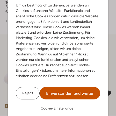
Tommy Hilfiger
Tommy Hilfiger
Um dir bestmöglich zu dienen, verwenden wir
Socken
Socken
Cookies auf unserer Website. Funktionale und
€ 11,99
€ 11,99
analytische Cookies sorgen dafür, dass die Website
+ mehr farben
+ mehr farben
ordnungsgemäß funktioniert und kontinuierlich
verbessert wird. Diese Cookies werden immer
platziert und erfordern keine Zustimmung. Für
Marketing-Cookies, die wir verwenden, um deine
Präferenzen zu verfolgen und dir personalisierte
Angebote zu zeigen, bitten wir um deine
Zustimmung. Wenn du auf "Ablehnen" klickst,
werden nur die funktionalen und analytischen
Cookies platziert. Du kannst auch auf "Cookie-
Einstellungen" klicken, um mehr Informationen zu
erhalten oder deine Präferenzen anzupassen.
Einverstanden und weiter
Reject
Letzte Größen
Letzte Größen
Cookie-Einstellungen