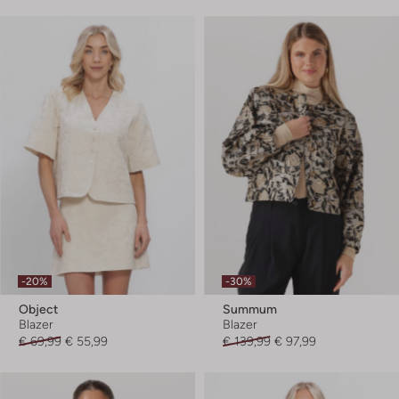
-20%
-30%
Object
Summum
Blazer
Blazer
€ 69,99
€ 55,99
€ 139,99
€ 97,99