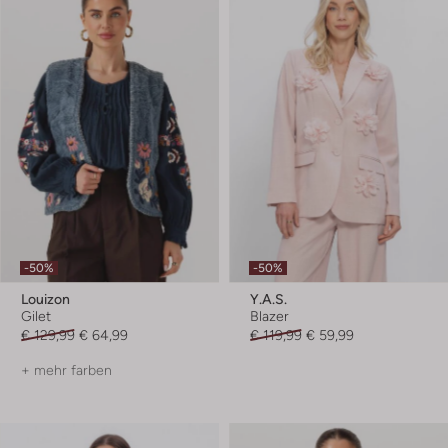
-50%
-50%
Louizon
Y.a.s.
Gilet
Blazer
€ 129,99
€ 64,99
€ 119,99
€ 59,99
+ mehr farben