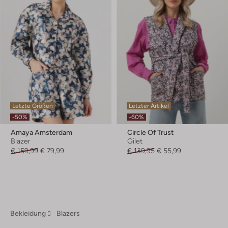
Letzte Größen
Letzter Artikel
-50%
-60%
Amaya Amsterdam
Circle Of Trust
Blazer
Gilet
€ 159,99
€ 79,99
€ 139,95
€ 55,99
Bekleidung
Blazers