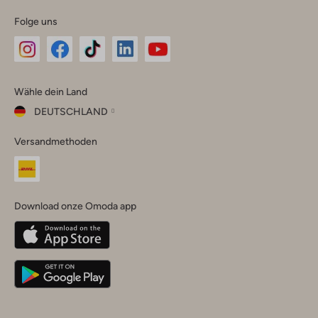
Folge uns
Omoda
Omoda
Omoda
Omoda
Omoda
Wähle dein Land
Instagram
Facebook
TikTok
LinkedIn
YouTube
DEUTSCHLAND
Wähle
Versandmethoden
dein
Schließ
Land
Nederland
België
(Nederlands)
Download onze Omoda app
Belgique
(Français)
Deutschland