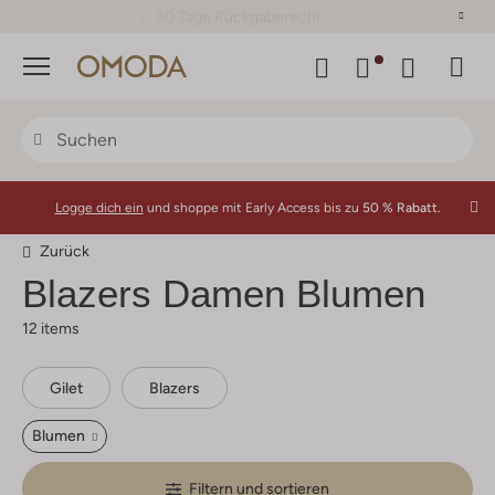
30 Tage Rückgaberecht
Menü
Logge dich ein
und shoppe mit Early Access bis zu
50 % Rabatt.
Zurück
Blazers Damen Blumen
12 items
Gilet
Blazers
Blumen
Filtern und sortieren