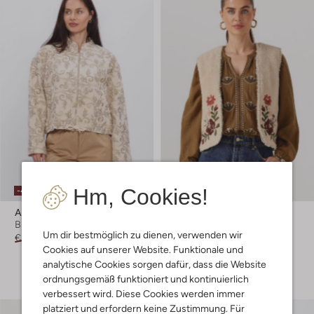
Hm, Cookies!
-40%
-50%
Aaiko
Louizon
Blazer
Gilet
Um dir bestmöglich zu dienen, verwenden wir
€ 169,99
€ 101,99
€ 129,99
€ 64,99
Cookies auf unserer Website. Funktionale und
+ mehr farben
analytische Cookies sorgen dafür, dass die Website
ordnungsgemäß funktioniert und kontinuierlich
verbessert wird. Diese Cookies werden immer
platziert und erfordern keine Zustimmung. Für