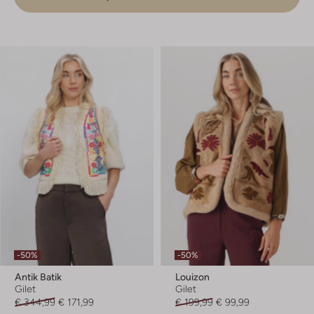
-50%
-50%
Antik Batik
Louizon
Gilet
Gilet
€ 344,99
€ 171,99
€ 199,99
€ 99,99