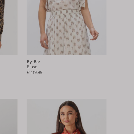
By-Bar
Bluse
€ 119,99