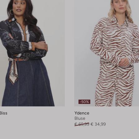
-50%
Biss
Ydence
Bluse
€ 69,99
€ 34,99