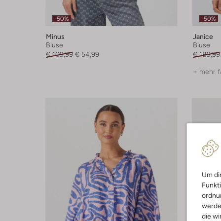
-50%
-50%
Minus
Janice
Bluse
Bluse
€ 109,99
€ 54,99
€ 189,99
+ mehr f
Um dir
Funkti
ordnun
werde
die wi