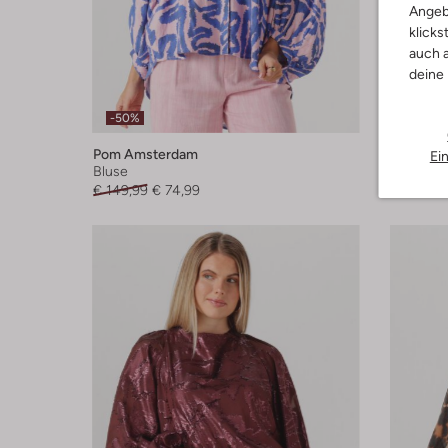
Angeb
klicks
auch a
deine
Letzte
-50%
-40%
Pom Amsterdam
Access
Ei
Bluse
Bluse
€ 149,99
€ 74,99
€ 159,99