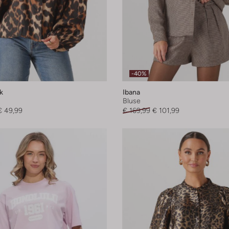
-40%
k
Ibana
Bluse
€ 49,99
€ 169,99
€ 101,99