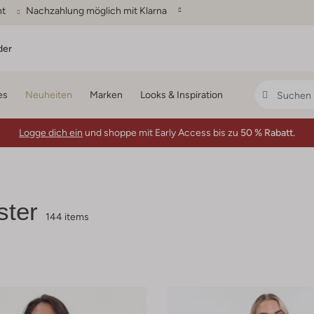
ht
Nachzahlung möglich mit Klarna
der
es
Neuheiten
Marken
Looks & Inspiration
Logge dich ein
und shoppe mit Early Access bis zu
50 % Rabatt.
ster
144 items