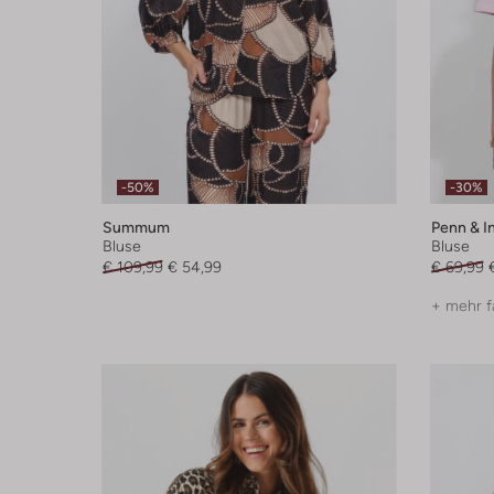
-50%
-30%
Summum
Penn & I
Bluse
Bluse
€ 109,99
€ 54,99
€ 69,99
+ mehr f