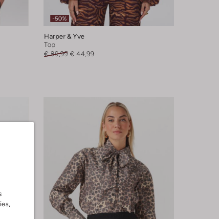
-50%
Harper & Yve
Top
€ 89,99
€ 44,99
s
ies,