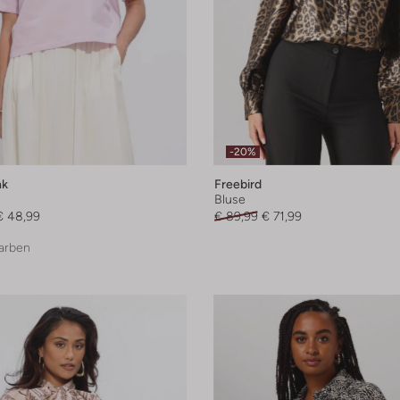
-20%
nk
Freebird
Bluse
€ 48,99
€ 89,99
€ 71,99
arben