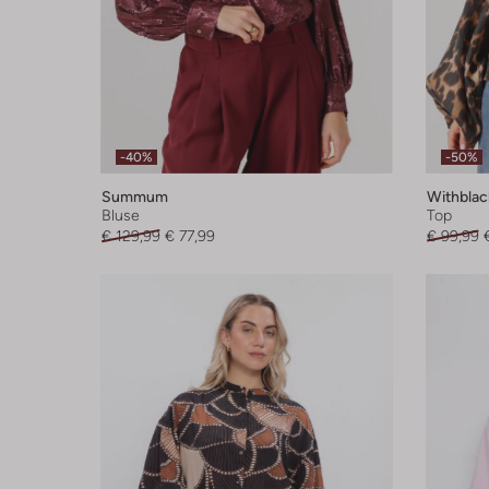
-40%
-50%
Summum
Withblac
Bluse
Top
€ 129,99
€ 77,99
€ 99,99