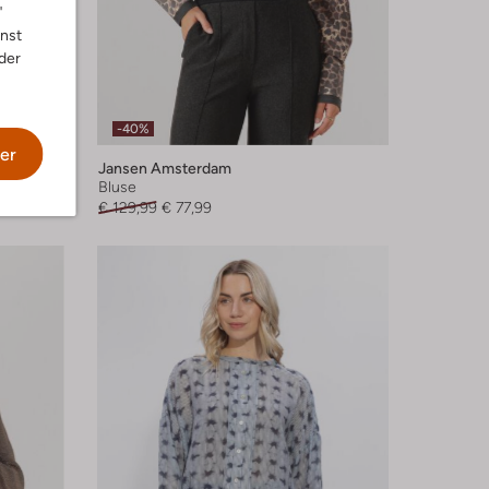
"
nnst
der
-40%
er
Jansen Amsterdam
Bluse
€ 129,99
€ 77,99