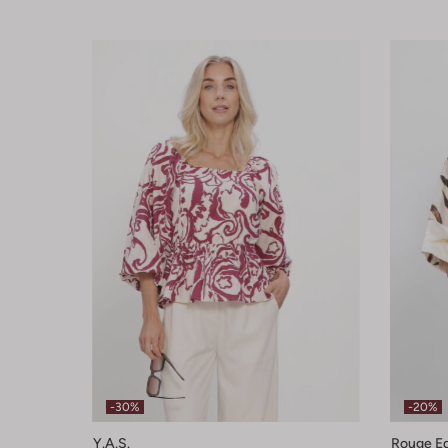
-30%
-20%
Y.a.s.
Rouge Ed