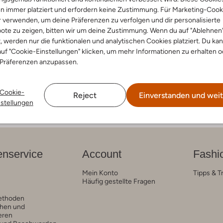
-30%
n immer platziert und erfordern keine Zustimmung. Für Marketing-Cook
ock
Birkenstock
r verwenden, um deine Präferenzen zu verfolgen und dir personalisierte
oots
Chelsea Boots
ote zu zeigen, bitten wir um deine Zustimmung. Wenn du auf "Ablehnen
€ 189,99
€ 132,99
t, werden nur die funktionalen und analytischen Cookies platziert. Du ka
uf "Cookie-Einstellungen" klicken, um mehr Informationen zu erhalten o
arben
 Präferenzen anzupassen.
Cookie-
Reject
Einverstanden und weit
nstellungen
nservice
Account
Fashi
Mein Konto
Tipps & T
Häufig gestellte Fragen
ethoden
hen und
eren