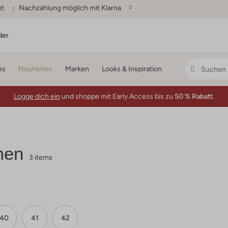
ht
Nachzahlung möglich mit Klarna
der
es
Neuheiten
Marken
Looks & Inspiration
Logge dich ein
und shoppe mit Early Access bis zu
50 % Rabatt.
men
3 items
40
41
42