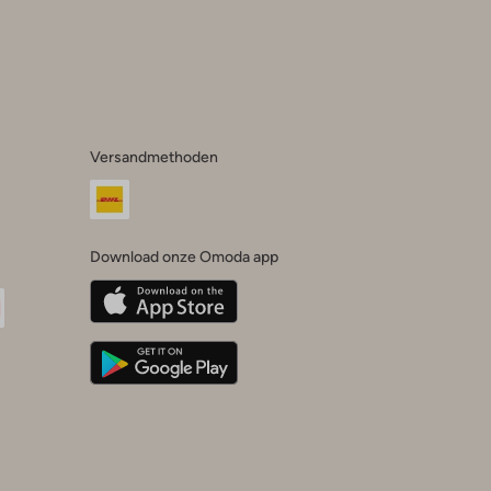
Versandmethoden
Download onze Omoda app
oda
n
uTube