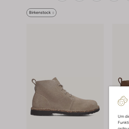
Birkenstock
Um dir
Funkti
ordnun