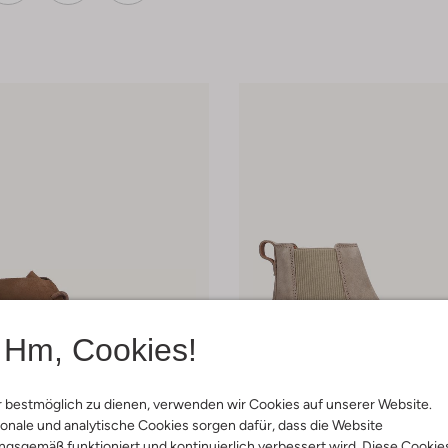
Hm, Cookies!
 bestmöglich zu dienen, verwenden wir Cookies auf unserer Website.
onale und analytische Cookies sorgen dafür, dass die Website
gsgemäß funktioniert und kontinuierlich verbessert wird. Diese Cookie