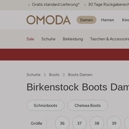
Gratis standard Lieferung*
30 Tage Rückgaberec
Damen
Herren
Kin
Sale
Schuhe
Bekleidung
Taschen & Accessoir
Schuhe
Boots
Boots Damen
Birkenstock
Boots Da
Schnürboots
Chelsea Boots
Größe
36
37
38
39