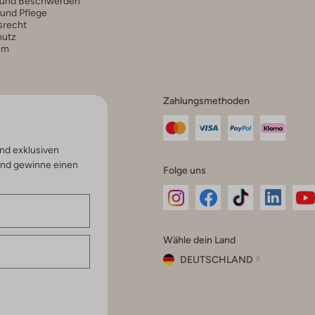
 und Beschwerden
 und Pflege
srecht
hutz
um
Zahlungsmethoden
nd exklusiven
und gewinne einen
Folge uns
Omoda
Omoda
Omoda
Omoda
Om
Wähle dein Land
Instagram
Facebook
TikTok
LinkedI
Yo
DEUTSCHLAND
Wähle
dein
Schließ
Land