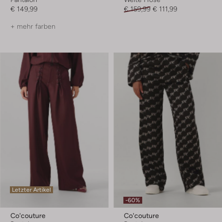
€ 149,99
€ 159,99
€ 111,99
+ mehr farben
Letzter Artikel
-60%
Co'couture
Co'couture