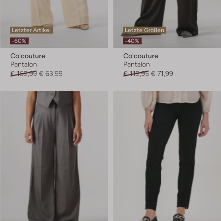
Letzter Artikel
Letzte Größen
-60%
-40%
Co'couture
Co'couture
Pantalon
Pantalon
€ 159,99
€ 63,99
€ 119,95
€ 71,99