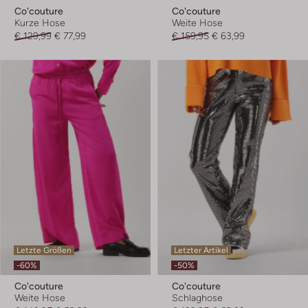
Co'couture
Co'couture
Kurze Hose
Weite Hose
€ 129,99
€ 77,99
€ 159,95
€ 63,99
Letzte Größen
Letzter Artikel
-60%
-50%
Co'couture
Co'couture
Weite Hose
Schlaghose