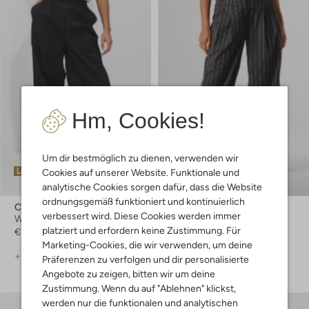
Hm, Cookies!
Um dir bestmöglich zu dienen, verwenden wir
Letzter Artikel
Letzte Größen
Cookies auf unserer Website. Funktionale und
analytische Cookies sorgen dafür, dass die Website
-60%
ordnungsgemäß funktioniert und kontinuierlich
Co'couture
Co'couture
verbessert wird. Diese Cookies werden immer
Weite Hose
Pantalon
platziert und erfordern keine Zustimmung. Für
€ 109,99
€ 159,95
€ 63,99
Marketing-Cookies, die wir verwenden, um deine
+ mehr farben
Präferenzen zu verfolgen und dir personalisierte
Angebote zu zeigen, bitten wir um deine
Zustimmung. Wenn du auf "Ablehnen" klickst,
werden nur die funktionalen und analytischen