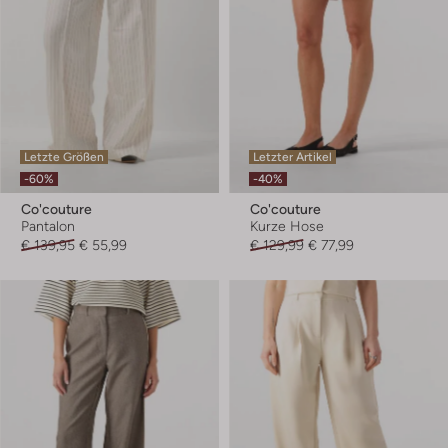
Letzte Größen
Letzter Artikel
-60%
-40%
Co'couture
Co'couture
Pantalon
Kurze Hose
€ 139,95
€ 55,99
€ 129,99
€ 77,99