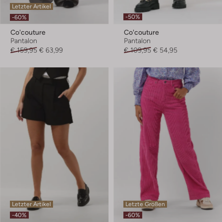
Letzter Artikel
-50%
-60%
Co'couture
Co'couture
Pantalon
Pantalon
€ 159,95
€ 63,99
€ 109,95
€ 54,95
Letzter Artikel
Letzte Größen
-40%
-60%