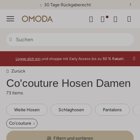
30 Tage Rückgaberecht
Menü
Logge dich ein
und shoppe mit Early Access bis zu
50 % Rabatt.
Zurück
Co'couture
Hosen Damen
73 items
Weite Hosen
Schlaghosen
Pantalons
Co'couture
Filtern und sortieren