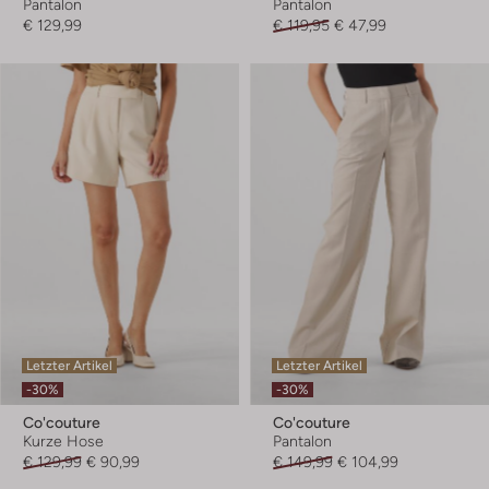
Pantalon
Pantalon
€ 129,99
€ 119,95
€ 47,99
Letzter Artikel
Letzter Artikel
-30%
-30%
Co'couture
Co'couture
Kurze Hose
Pantalon
€ 129,99
€ 90,99
€ 149,99
€ 104,99