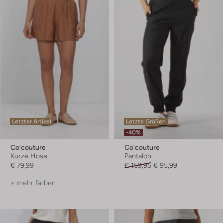
Letzter Artikel
Letzte Größen
-40%
Co'couture
Co'couture
Kurze Hose
Pantalon
€ 79,99
€ 159,95
€ 95,99
+ mehr farben