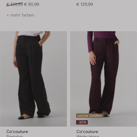
€ 129,99
€ 90,99
€ 129,99
+ mehr farben
Letzte Größen
-30%
Co'couture
Co'couture
Pantalon
Weite Hose