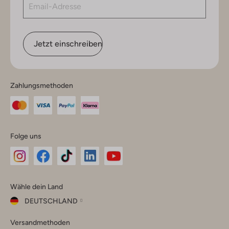
Jetzt einschreiben
Zahlungsmethoden
Folge uns
Omoda
Omoda
Omoda
Omoda
Omoda
Wähle dein Land
Instagram
Facebook
TikTok
LinkedIn
YouTube
DEUTSCHLAND
Wähle
Versandmethoden
dein
Schließ