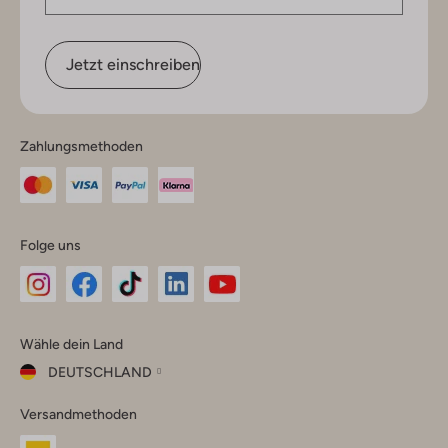
Jetzt einschreiben
Zahlungsmethoden
Folge uns
Omoda
Omoda
Omoda
Omoda
Omoda
Wähle dein Land
Instagram
Facebook
TikTok
LinkedIn
YouTube
DEUTSCHLAND
Wähle
Versandmethoden
dein
Schließ
Land