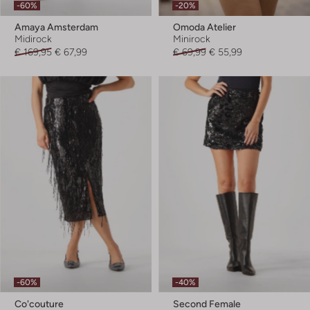
-60%
-20%
Amaya Amsterdam
Omoda Atelier
Midirock
Minirock
€ 169,95
€ 67,99
€ 69,99
€ 55,99
-60%
-40%
Co'couture
Second Female