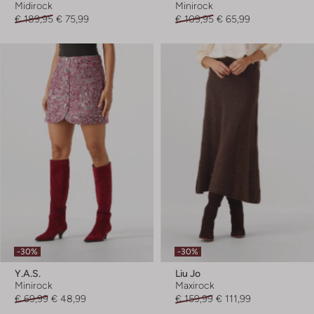
Midirock
Minirock
€ 189,95
€ 75,99
€ 109,95
€ 65,99
-30%
-30%
Y.a.s.
Liu Jo
Minirock
Maxirock
€ 69,99
€ 48,99
€ 159,99
€ 111,99