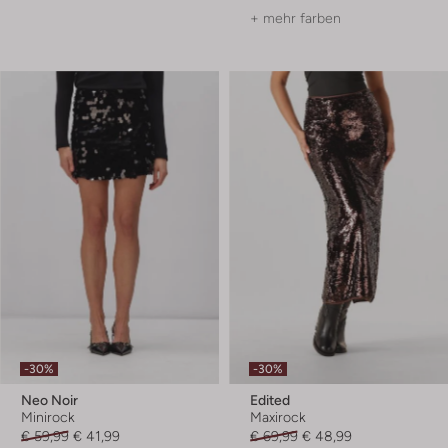
+ mehr farben
-30%
-30%
Neo Noir
Edited
Minirock
Maxirock
€ 59,99
€ 41,99
€ 69,99
€ 48,99