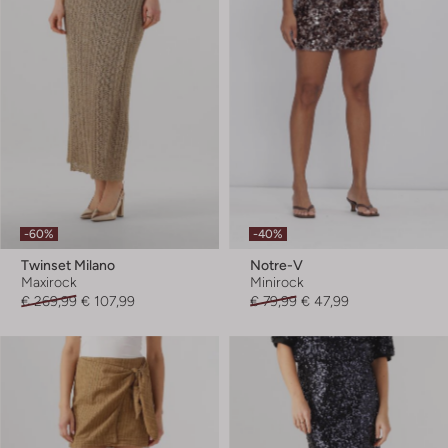
-60%
-40%
Twinset Milano
Notre-V
Maxirock
Minirock
€ 269,99
€ 107,99
€ 79,99
€ 47,99