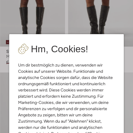
-30%
-60%
Hm, Cookies!
Studio Amaya
Modström
Minirock
Minirock
€ 59,99
€ 41,99
€ 109,95
€ 43,99
Um dir bestmöglich zu dienen, verwenden wir
Cookies auf unserer Website. Funktionale und
analytische Cookies sorgen dafür, dass die Website
ordnungsgemäß funktioniert und kontinuierlich
verbessert wird. Diese Cookies werden immer
platziert und erfordern keine Zustimmung. Für
Marketing-Cookies, die wir verwenden, um deine
Präferenzen zu verfolgen und dir personalisierte
Angebote zu zeigen, bitten wir um deine
Zustimmung. Wenn du auf "Ablehnen" klickst,
werden nur die funktionalen und analytischen