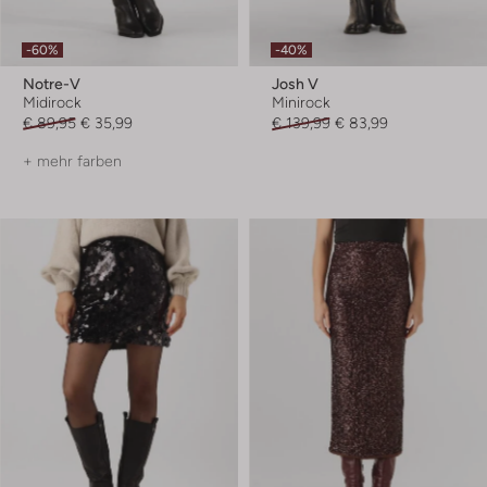
-60%
-40%
Notre-V
Josh V
Midirock
Minirock
€ 89,95
€ 35,99
€ 139,99
€ 83,99
+ mehr farben