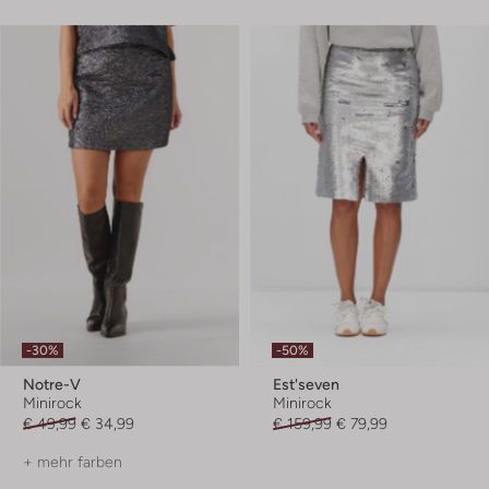
-30%
-50%
Notre-V
Est'seven
Minirock
Minirock
€ 49,99
€ 34,99
€ 159,99
€ 79,99
+ mehr farben