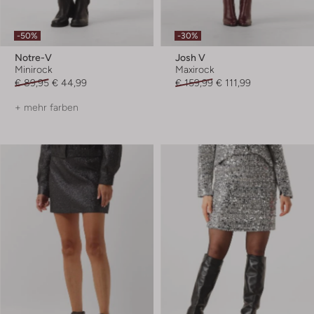
-50%
-30%
Notre-V
Josh V
Minirock
Maxirock
€ 89,95
€ 44,99
€ 159,99
€ 111,99
+ mehr farben