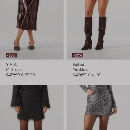
-30%
-30%
Y.a.s.
Edited
Midirock
Minikleid
€ 79,99
€ 55,99
€ 59,99
€ 41,99