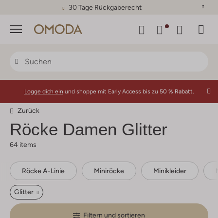
30 Tage Rückgaberecht
Menü
Logge dich ein
und shoppe mit Early Access bis zu
50 % Rabatt.
Zurück
Röcke Damen Glitter
64 items
Röcke A-Linie
Miniröcke
Minikleider
Glitter
Filtern und sortieren