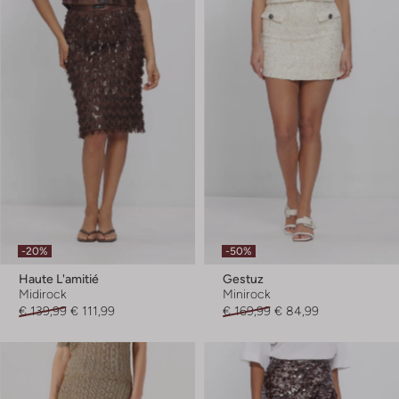
-20%
-50%
Haute L'amitié
Gestuz
Midirock
Minirock
€ 139,99
€ 111,99
€ 169,99
€ 84,99