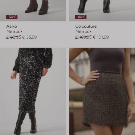
-60%
-40%
Aaiko
Co'couture
Minirock
Minirock
€ 89,95
€ 35,99
€ 169,95
€ 101,99