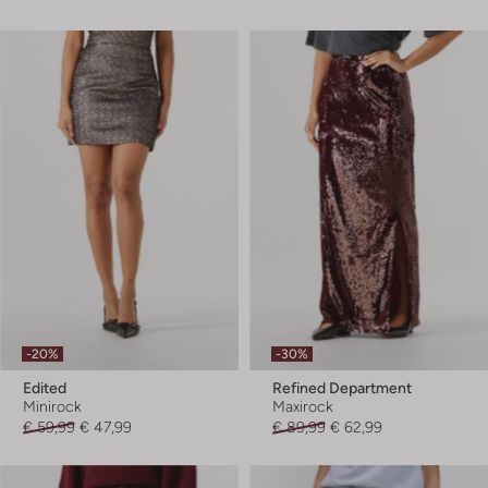
-20%
-30%
Edited
Refined Department
Minirock
Maxirock
€ 59,99
€ 47,99
€ 89,99
€ 62,99