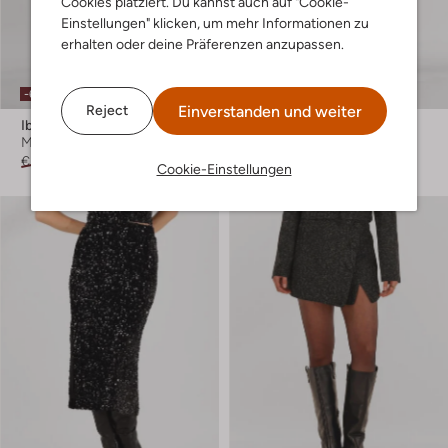
Cookies platziert. Du kannst auch auf "Cookie-
Einstellungen" klicken, um mehr Informationen zu
erhalten oder deine Präferenzen anzupassen.
-60%
-50%
Einverstanden und weiter
Reject
Ibana
Copenhagen Muse
Minirock
Minirock
€ 179,95
€ 71,99
€ 149,99
€ 74,99
Cookie-Einstellungen