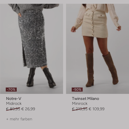
-70%
-50%
Notre-V
Twinset Milano
Midirock
Minirock
€ 89,95
€ 26,99
€ 219,95
€ 109,99
+ mehr farben