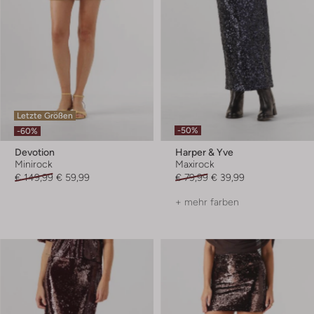
Letzte Größen
-50%
-60%
Devotion
Harper & Yve
Minirock
Maxirock
€ 149,99
€ 59,99
€ 79,99
€ 39,99
+ mehr farben