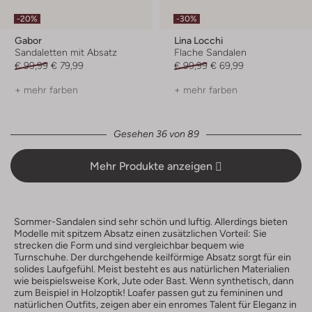
-20%
-30%
Gabor
Lina Locchi
Sandaletten mit Absatz
Flache Sandalen
€ 99,99
€ 79,99
€ 99,99
€ 69,99
+ mehr farben
+ mehr farben
Gesehen 36 von 89
Mehr Produkte anzeigen
Sommer-Sandalen sind sehr schön und luftig. Allerdings bieten
Modelle mit spitzem Absatz einen zusätzlichen Vorteil: Sie
strecken die Form und sind vergleichbar bequem wie
Turnschuhe. Der durchgehende keilförmige Absatz sorgt für ein
solides Laufgefühl. Meist besteht es aus natürlichen Materialien
wie beispielsweise Kork, Jute oder Bast. Wenn synthetisch, dann
zum Beispiel in Holzoptik! Loafer passen gut zu femininen und
natürlichen Outfits, zeigen aber ein enromes Talent für Eleganz in