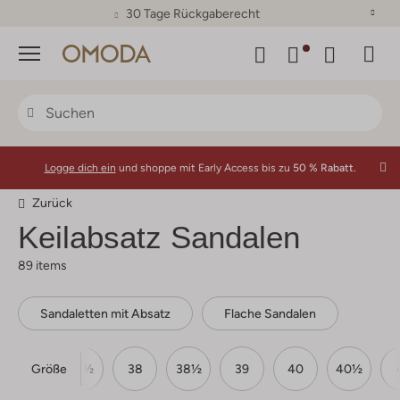
30 Tage Rückgaberecht
Menü
Logge dich ein
und shoppe mit Early Access bis zu
50 % Rabatt.
Zurück
Keilabsatz Sandalen
89 items
Sandaletten mit Absatz
Flache Sandalen
Größe
37
37½
38
38½
39
40
40½