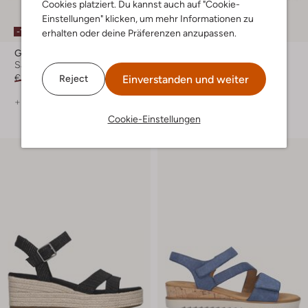
Cookies platziert. Du kannst auch auf "Cookie-
Einstellungen" klicken, um mehr Informationen zu
-10%
-20%
erhalten oder deine Präferenzen anzupassen.
Gabor
Gabor
Sandaletten mit Absatz
Flache Sandalen
€ 99,99
€ 89,99
€ 99,99
€ 79,99
Einverstanden und weiter
Reject
+ mehr farben
+ mehr farben
Cookie-Einstellungen