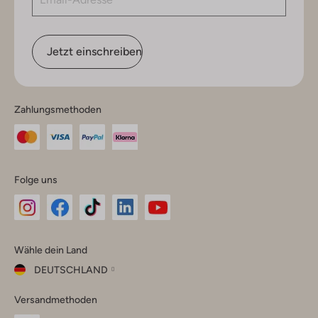
Jetzt einschreiben
Zahlungsmethoden
Folge uns
Omoda
Omoda
Omoda
Omoda
Omoda
Wähle dein Land
Instagram
Facebook
TikTok
LinkedIn
YouTube
DEUTSCHLAND
Wähle
Versandmethoden
dein
Schließ
Land