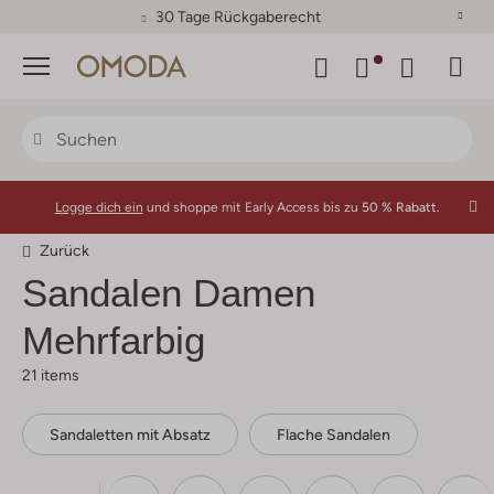
30 Tage Rückgaberecht
Menü
Logge dich ein
und shoppe mit Early Access bis zu
50 % Rabatt.
Zurück
Sandalen Damen
Mehrfarbig
21 items
Sandaletten mit Absatz
Flache Sandalen