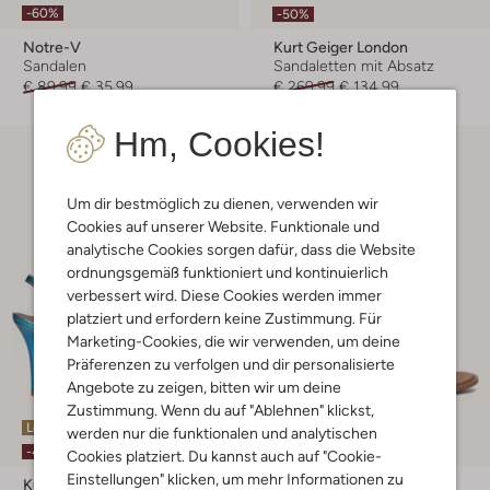
-60%
-50%
Notre-V
Kurt Geiger London
Sandalen
Sandaletten mit Absatz
€ 89,99
€ 35,99
€ 269,99
€ 134,99
Hm, Cookies!
Um dir bestmöglich zu dienen, verwenden wir
Cookies auf unserer Website. Funktionale und
analytische Cookies sorgen dafür, dass die Website
ordnungsgemäß funktioniert und kontinuierlich
verbessert wird. Diese Cookies werden immer
platziert und erfordern keine Zustimmung. Für
Marketing-Cookies, die wir verwenden, um deine
Präferenzen zu verfolgen und dir personalisierte
Angebote zu zeigen, bitten wir um deine
Zustimmung. Wenn du auf "Ablehnen" klickst,
Letzter Artikel
werden nur die funktionalen und analytischen
-60%
-40%
Cookies platziert. Du kannst auch auf "Cookie-
Einstellungen" klicken, um mehr Informationen zu
Kurt Geiger London
Notre-V