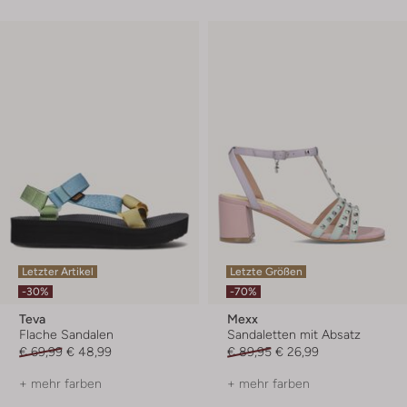
Letzter Artikel
Letzte Größen
-30%
-70%
Teva
Mexx
Flache Sandalen
Sandaletten mit Absatz
€ 69,99
€ 48,99
€ 89,95
€ 26,99
+ mehr farben
+ mehr farben