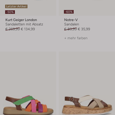
Letzter Artikel
-60%
-50%
Kurt Geiger London
Notre-V
Sandaletten mit Absatz
Sandalen
€ 269,99
€ 134,99
€ 89,99
€ 35,99
+ mehr farben