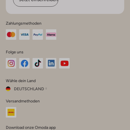
Zahlungsmethoden
Folge uns
Omoda
Omoda
Omoda
Omoda
Omoda
Wähle dein Land
Instagram
Facebook
TikTok
LinkedIn
YouTube
DEUTSCHLAND
Wähle
Versandmethoden
dein
Schließ
Land
Nederland
België
(Nederlands)
Download onze Omoda app