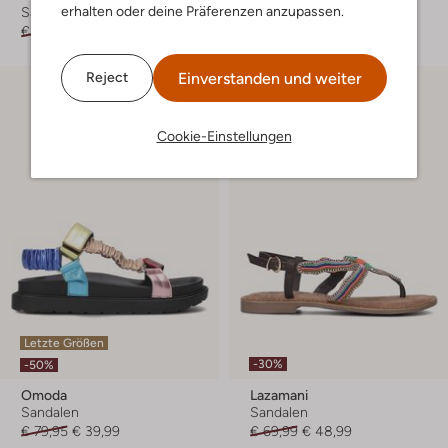
erhalten oder deine Präferenzen anzupassen.
Sandaletten mit Absatz
Sandalen
€ 189,99
€ 113,99
€ 89,99
€ 35,99
Einverstanden und weiter
Reject
Cookie-Einstellungen
Letzte Größen
-30%
-50%
Omoda
Lazamani
Sandalen
Sandalen
€ 79,95
€ 39,99
€ 69,99
€ 48,99