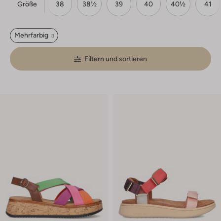
Größe
37
37½
38
38½
39
40
40½
41
Mehrfarbig
Filtern und sortieren