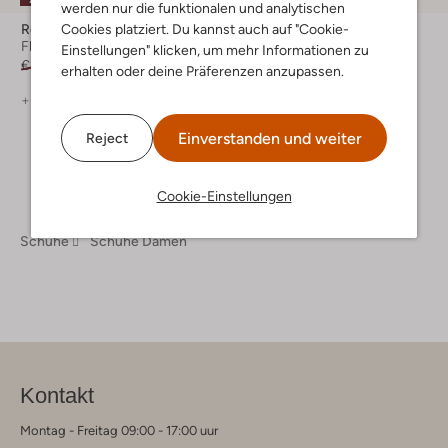
werden nur die funktionalen und analytischen
Red-Rag
Red-Rag
Cookies platziert. Du kannst auch auf "Cookie-
Flache Sandalen
Sneaker Low
Einstellungen" klicken, um mehr Informationen zu
€ 99,99
€ 79,99
€ 169,95
erhalten oder deine Präferenzen anzupassen.
+ mehr farben
Einverstanden und weiter
Reject
Cookie-Einstellungen
Schuhe
Schuhe Damen
Kontakt
Montag - Freitag 09:00 - 17:00 uur