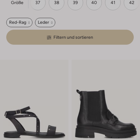
Größe
36
37
38
39
40
41
42
Red-Rag
Leder
Filtern und sortieren