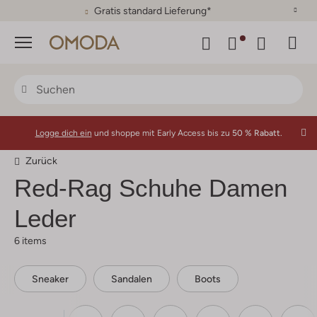
Gratis standard Lieferung*
Menü
Logge dich ein
und shoppe mit Early Access bis zu
50 % Rabatt.
Zurück
Red-Rag
Schuhe Damen
Leder
6 items
Sneaker
Sandalen
Boots