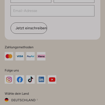
Jetzt einschreiben
Zahlungsmethoden
Folge uns
Omoda
Omoda
Omoda
Omoda
Omoda
Wähle dein Land
Instagram
Facebook
TikTok
LinkedIn
YouTube
DEUTSCHLAND