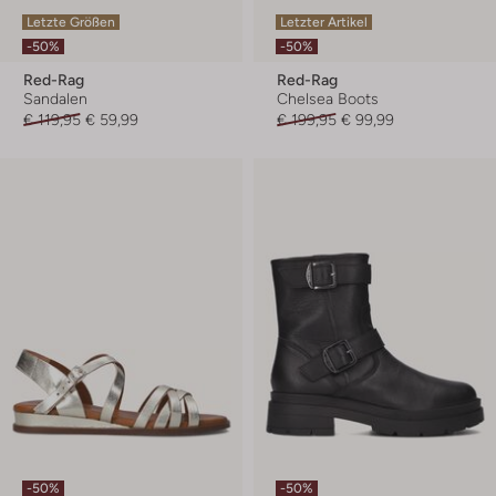
Letzte Größen
Letzter Artikel
-50%
-50%
Red-Rag
Red-Rag
Sandalen
Chelsea Boots
€ 119,95
€ 59,99
€ 199,95
€ 99,99
-50%
-50%