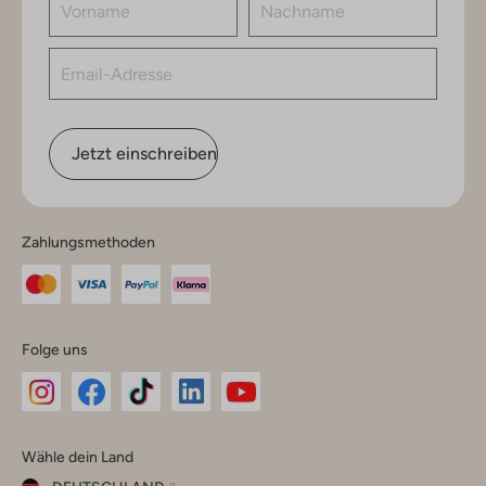
Jetzt einschreiben
Zahlungsmethoden
Folge uns
Omoda
Omoda
Omoda
Omoda
Omoda
Wähle dein Land
Instagram
Facebook
TikTok
LinkedIn
YouTube