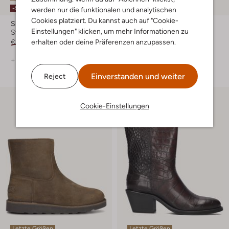
-50%
-50%
werden nur die funktionalen und analytischen
Cookies platziert. Du kannst auch auf "Cookie-
Shabbies
Shabbies
Einstellungen" klicken, um mehr Informationen zu
Stiefeletten
Stiefeletten
erhalten oder deine Präferenzen anzupassen.
€ 299,99
€ 149,99
€ 299,99
€ 149,99
+ mehr farben
+ mehr farben
Einverstanden und weiter
Reject
Cookie-Einstellungen
Letzte Größen
Letzte Größen