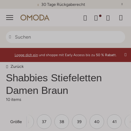
30 Tage Rückgaberecht
Menü
Logge dich ein
und shoppe mit Early Access bis zu
50 % Rabatt.
Zurück
Shabbies
Stiefeletten
Damen Braun
10 items
Größe
36
37
38
39
40
41