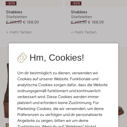
-30%
-30%
Shabbies
Shabbies
Stiefeletten
Stiefeletten
€ 269,99
€ 188,99
€ 269,99
€ 188,99
+ mehr farben
+ mehr farben
Hm, Cookies!
Um dir bestmöglich zu dienen, verwenden wir
Cookies auf unserer Website. Funktionale und
analytische Cookies sorgen dafür, dass die Website
ordnungsgemäß funktioniert und kontinuierlich
verbessert wird. Diese Cookies werden immer
platziert und erfordern keine Zustimmung. Für
Marketing-Cookies, die wir verwenden, um deine
Präferenzen zu verfolgen und dir personalisierte
Angebote zu zeigen, bitten wir um deine
Letzte Größen
Letzter Artikel
Zustimmung. Wenn du auf "Ablehnen" klickst,