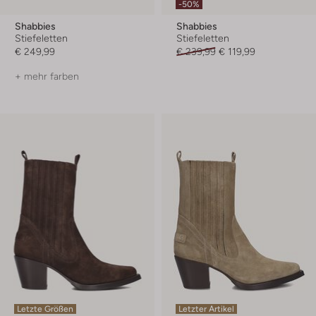
-50%
Shabbies
Shabbies
Stiefeletten
Stiefeletten
€ 249,99
€ 239,99
€ 119,99
+ mehr farben
Letzte Größen
Letzter Artikel