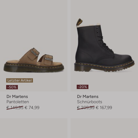
Letzter Artikel
-20%
-50%
Dr Martens
Dr Martens
Pantoletten
Schnürboots
€ 149,95
€ 74,99
€ 209,99
€ 167,99