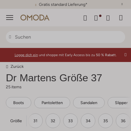
30 Tage Rückgaberecht
Menü
Logge dich ein
und shoppe mit Early Access bis zu
50 % Rabatt.
Zurück
Dr Martens
Größe 37
25 items
Boots
Pantoletten
Sandalen
Slipper
Größe
29
30
31
32
33
34
35
36