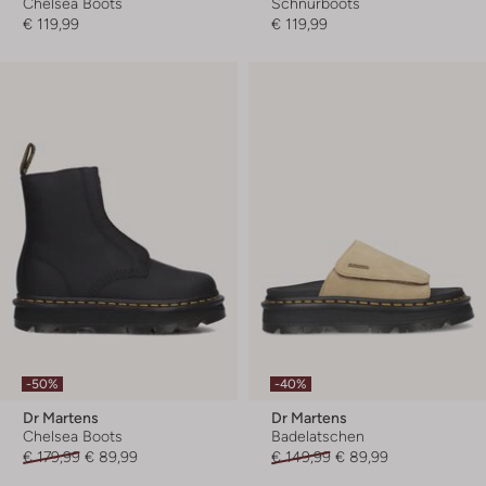
Chelsea Boots
Schnürboots
€ 119,99
€ 119,99
-50%
-40%
Dr Martens
Dr Martens
Chelsea Boots
Badelatschen
€ 179,99
€ 89,99
€ 149,99
€ 89,99