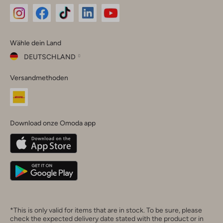
Omoda
Omoda
Omoda
Omoda
Omoda
Wähle dein Land
Instagram
Facebook
TikTok
LinkedIn
YouTube
DEUTSCHLAND
Wähle
Versandmethoden
dein
Schließ
Land
Nederland
België
(Nederlands)
Download onze Omoda app
Belgique
(Français)
Deutschland
*This is only valid for items that are in stock. To be sure, please
check the expected delivery date stated with the product or in