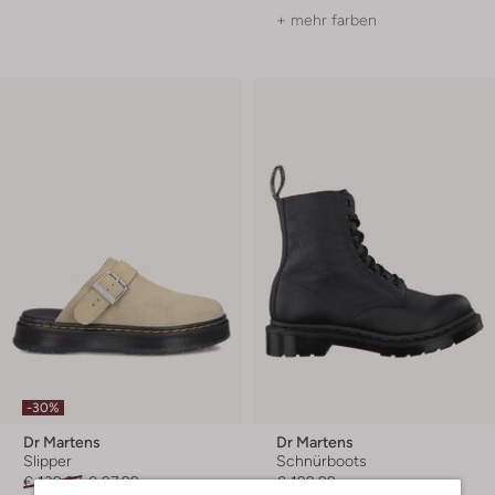
+ mehr farben
-30%
Dr Martens
Dr Martens
Slipper
Schnürboots
€ 139,99
€ 97,99
€ 199,99