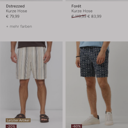
Dstrezzed
Forét
Kurze Hose
Kurze Hose
€ 79,99
€ 119,99
€ 83,99
+ mehr farben
Letzter Artikel
-60%
-20%