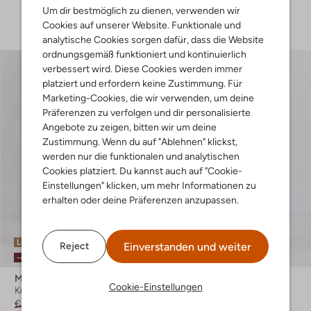
Um dir bestmöglich zu dienen, verwenden wir
+ mehr farben
Cookies auf unserer Website. Funktionale und
analytische Cookies sorgen dafür, dass die Website
ordnungsgemäß funktioniert und kontinuierlich
verbessert wird. Diese Cookies werden immer
platziert und erfordern keine Zustimmung. Für
Marketing-Cookies, die wir verwenden, um deine
Präferenzen zu verfolgen und dir personalisierte
Angebote zu zeigen, bitten wir um deine
Zustimmung. Wenn du auf "Ablehnen" klickst,
werden nur die funktionalen und analytischen
Cookies platziert. Du kannst auch auf "Cookie-
Einstellungen" klicken, um mehr Informationen zu
erhalten oder deine Präferenzen anzupassen.
Letzte Größen
Letzte Größen
Einverstanden und weiter
Reject
-40%
-30%
Matinique
Calvin Klein
Cookie-Einstellungen
Kurze Hose
Kurze Hose
€ 49,99
€ 29,99
€ 69,99
€ 48,99