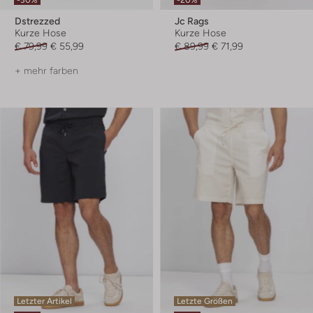
-30%
-20%
Dstrezzed
Jc Rags
Kurze Hose
Kurze Hose
€ 79,99
€ 55,99
€ 89,99
€ 71,99
+ mehr farben
Letzter Artikel
Letzte Größen