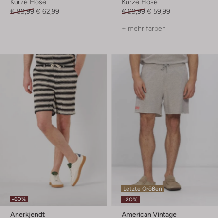
Kurze Hose
Kurze Hose
€ 89,99
€ 62,99
€ 99,99
€ 59,99
+ mehr farben
Letzte Größen
-60%
-20%
Anerkjendt
American Vintage