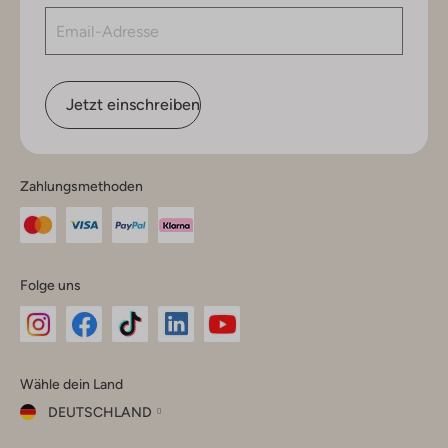
Jetzt einschreiben
Zahlungsmethoden
Folge uns
Omoda
Omoda
Omoda
Omoda
Omoda
Wähle dein Land
Instagram
Facebook
TikTok
LinkedIn
YouTube
DEUTSCHLAND
Wähle