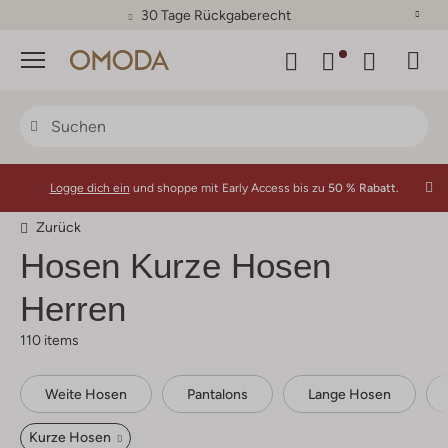
30 Tage Rückgaberecht
Menü
Logge dich ein
und shoppe mit Early Access bis zu
50 % Rabatt.
Zurück
Hosen Kurze Hosen
Herren
110 items
Weite Hosen
Pantalons
Lange Hosen
Kurze Hosen