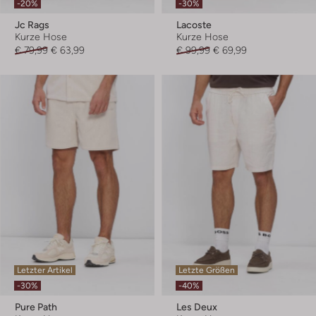
-20%
-30%
Jc Rags
Lacoste
Kurze Hose
Kurze Hose
€ 79,99
€ 63,99
€ 99,99
€ 69,99
Letzter Artikel
Letzte Größen
-30%
-40%
Pure Path
Les Deux