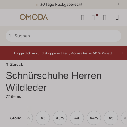
30 Tage Rückgaberecht
Menü
Logge dich ein
und shoppe mit Early Access bis zu
50 % Rabatt.
Zurück
Schnürschuhe Herren
Wildleder
77 items
Größe
42
42½
43
43½
44
44½
45
4