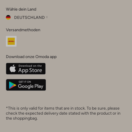
Omoda
Omoda
Omoda
Omoda
Omoda
Wähle dein Land
Instagram
Facebook
TikTok
LinkedIn
YouTube
DEUTSCHLAND
Wähle
Versandmethoden
dein
Schließ
Land
Nederland
België
(Nederlands)
Download onze Omoda app
Belgique
(Français)
Deutschland
*This is only valid for items that are in stock. To be sure, please
check the expected delivery date stated with the product or in
the shoppingbag.