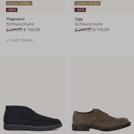
Letzte Größen
Letzter Artikel
-50%
-30%
Magnanni
Ugg
Schnürschuhe
Schnürschuhe
€ 319,99
€ 159,99
€ 249,95
€ 174,99
+ mehr farben