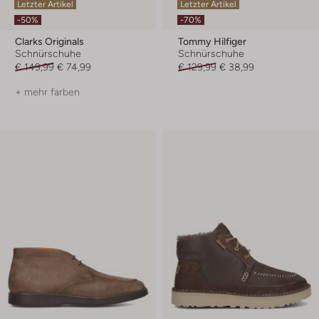
Letzter Artikel
Letzter Artikel
-50%
-70%
Clarks Originals
Tommy Hilfiger
Schnürschuhe
Schnürschuhe
€ 149,99
€ 74,99
€ 129,99
€ 38,99
+ mehr farben