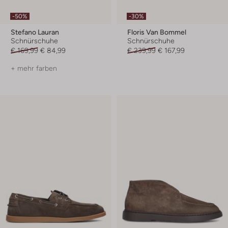
-50%
-30%
Stefano Lauran
Floris Van Bommel
Schnürschuhe
Schnürschuhe
€ 169,99
€ 84,99
€ 239,99
€ 167,99
+ mehr farben