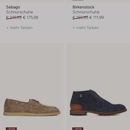
Sebago
Birkenstock
Schnürschuhe
Schnürschuhe
€ 219,99
€ 175,99
€ 159,99
€ 111,99
+ mehr farben
+ mehr farben
-50%
-30%