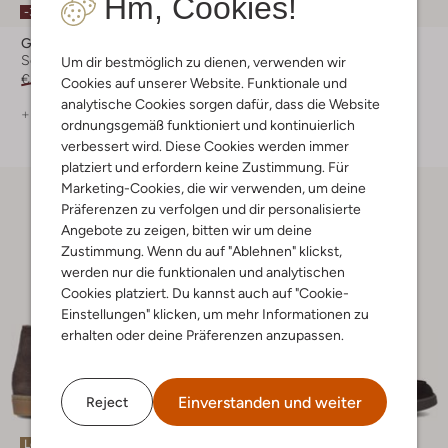
Hm, Cookies!
-30%
-30%
Giorgio
Giorgio
Schnürschuhe
Schnürschuhe
Um dir bestmöglich zu dienen, verwenden wir
€ 199,99
€ 139,99
€ 199,99
€ 139,99
Cookies auf unserer Website. Funktionale und
analytische Cookies sorgen dafür, dass die Website
+ mehr farben
ordnungsgemäß funktioniert und kontinuierlich
verbessert wird. Diese Cookies werden immer
platziert und erfordern keine Zustimmung. Für
Marketing-Cookies, die wir verwenden, um deine
Präferenzen zu verfolgen und dir personalisierte
Angebote zu zeigen, bitten wir um deine
Zustimmung. Wenn du auf "Ablehnen" klickst,
werden nur die funktionalen und analytischen
Cookies platziert. Du kannst auch auf "Cookie-
Einstellungen" klicken, um mehr Informationen zu
erhalten oder deine Präferenzen anzupassen.
Einverstanden und weiter
Reject
Letzte Größen
Letzte Größen