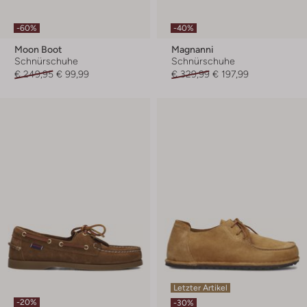
-60%
-40%
Moon Boot
Magnanni
Schnürschuhe
Schnürschuhe
€ 249,95
€ 99,99
€ 329,99
€ 197,99
Letzter Artikel
-20%
-30%